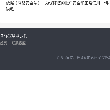
依据《网络安全法》，为保障您的账户安全和正常使用，请尽
网络平台(网
隐私。
寻标宝
联系我们
址:http:zichan.jd.com)开展对一
首页
联系客服
© Baidu
使用爱番番前必读
沪ICP备
批物资公开竞价活动,现公告如
NEW
HOT
下:一、竞买人条件:(1)凡送拍机