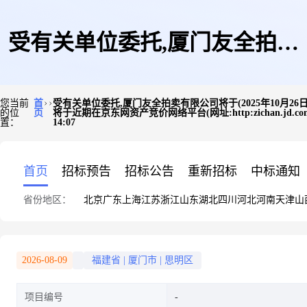
受有关单位委托,厦门友全拍卖
您当前
首
受有关单位委托,厦门友全拍卖有限公司将于(2025年10月26
的位
页
将于近期在京东网资产竞价网络平台(网址:http:zichan.j
有限公司将于(2025年10月26日
置：
14:07
首页
招标预告
招标公告
重新招标
中标通知
省份地区：
北京
广东
上海
江苏
浙江
山东
湖北
四川
河北
河南
天津
山
12:00——2025年10月27日
2026-08-09
福建省
|
厦门市
|
思明区
12:00)在京东资产交易平台上进
项目编号