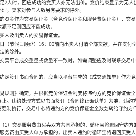
足2人时，回应成功的竞买人亦无法出价。竞价结束显示为无人
处理。卖家对参与人数另有要求的除外。
度的资金作为交易保证金（含竞价保证金和服务费保证金），交易
余额不足则回应不能成功。
竞买人及出卖人的交易保证金。
日（节假日顺延）16：00前向出卖人付清全部货款，并在支付
约定的除外。
子交易平台成交重量或数量不一致时，如需调整应及时联系交易中
。约定签订书面合同的，应当以平台生成的《成交通知单》作为竞
交易规则》确定，并根据竞价保证金制度将违约方的竞价保证金全
终止。违约处理方式以书面签订《合同终止确认单》为准，违约
请强制执行，交易中心将违约方的竞价保证金全数划转给守约方
：（1）交易服务费由买卖双方共同承担的，循环宝将退回守约方
易服务费由买受人单方承担的，出卖人违约时循环宝将退回买受人