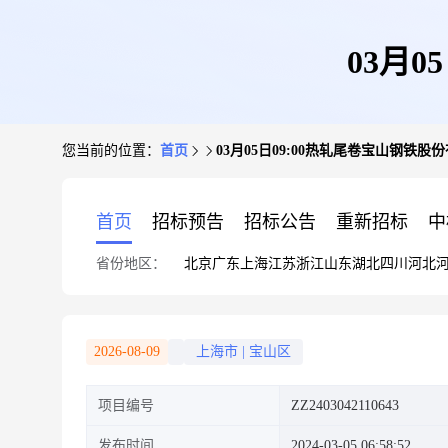
03月
您当前的位置：
首页
03月05日09:00热轧尾卷宝山钢铁股
首页
招标预告
招标公告
重新招标
中
省份地区：
北京
广东
上海
江苏
浙江
山东
湖北
四川
河北
2026-08-09
上海市
|
宝山区
项目编号
ZZ2403042110643
发布时间
2024-03-05 06:58:52