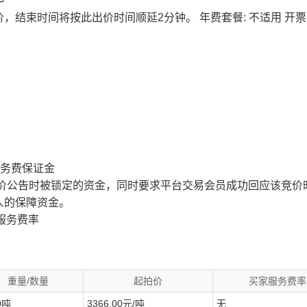
价，结束时间将按此出价时间顺延2分钟。
年费套餐: 不适用
开票
服务费保证金
价公告时被锁定的资金，同时要求平台交易会员成功回应该竞价
人的保障资金。
服务费率
重量/数量
起拍价
买家服务费率
0吨
3366.00元/吨
无