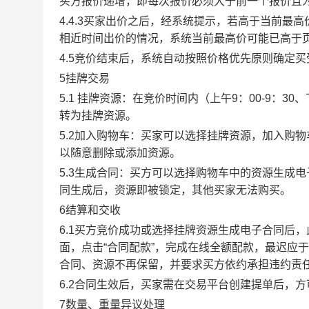
买方报价递增，即每次报价必须大于前一个报价且
4.4.3买家出价之后，经系统提示，若高于当前
相近时间出价的情况，系统当前最高价可能已高于
4.5竞价结束后，系统自动按照价格优先原则确定
5挂牌交易
5.1 挂牌资源：在竞价时间内（上午9：00-9：3
转为挂牌资源。
5.2加入购物车：买家可以选择挂牌资源，加入购
以随意删除或添加资源。
5.3生成合同：买方可以选择购物车中的资源生成
同生成后，资源即被锁定，其他买家无法购买。
6结算和交收
6.1买方竞价成功或选择挂牌资源生成电子合同后，
面，点击“合同配款”，完成在线全额配款，最迟应于
合同、资源不再保留，并要求买方依约承担违约责
6.2合同生效后，买家需在交易平台创建提单后，
7数量、重量异议处理