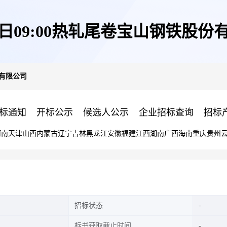
05日09:00热轧尾卷宝山钢铁股份
份有限公司
标通知
开标公示
候选人公示
企业招标查询
招标
河南
天津
山西
内蒙古
辽宁
吉林
黑龙江
安徽
福建
江西
湖南
广西
海南
重庆
贵州
招标状态
标书获取截止时间