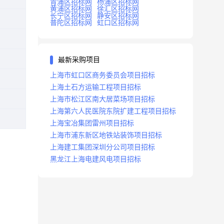
青浦区招标网
杨浦区招标网
黄浦区招标网
徐汇区招标网
长宁区招标网
静安区招标网
普陀区招标网
虹口区招标网
最新采购项目
上海市虹口区商务委员会项目招标
上海土石方运输工程项目招标
上海市松江区南大居菜场项目招标
上海第六人民医院东院扩建工程项目招标
上海宝冶集团雷州项目招标
上海市浦东新区地铁站装饰项目招标
上海建工集团深圳分公司项目招标
黑龙江上海电建风电项目招标