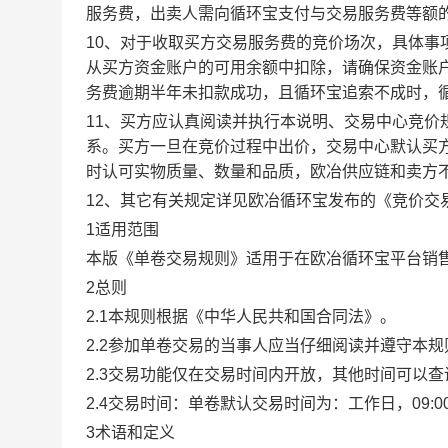
服务费，出卖人需向循环宝支付与交易服务费等额
10、对于收取买方交易服务费的竞价场次，具体
从买方资金账户的可用余额中扣除，请确保资金账
务费逾期半年未扣款成功，且循环宝追索不成时，
11、买方应认真阅读并执行本说明、交易中心竞价
系。买方一旦在竞价过程中出价，交易中心默认买
时认可实物质量、数量和品质，欧冶供应链和卖方
12、其它有关规定详见欧冶循环宝发布的《竞价交
1适用范围
本版《单卷交易规则》适用于在欧冶循环宝平台销
2总则
2.1本规则根据《中华人民共和国合同法》。
2.2参加单卷交易的当事人应当仔细阅读并遵守本
2.3交易功能仅在交易时间内开放，其他时间可以
2.4交易时间：单卷默认交易时间为：工作日，09:00-1
3术语和定义