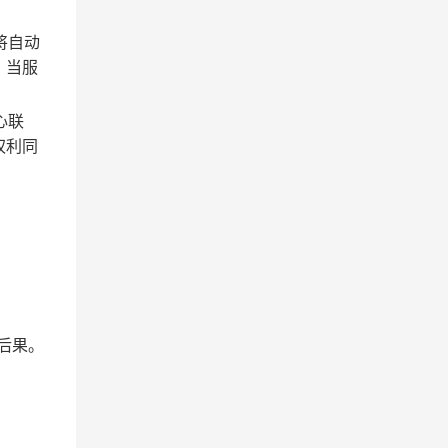
将自动
；当服
心联
权利同
后果。