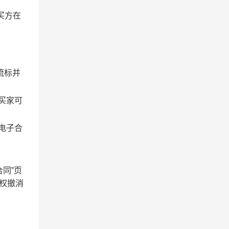
买方在
流标并
买家可
电子合
同”页
有权撤消