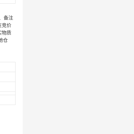
、备注
在竞价
实物质
地仓