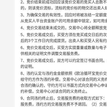
2、竞价结束前成功回应该竞价交易的竞买人总数不
的，则该竞价流标，流标的竞价标的物交还出卖人
3、为确保交易的有效性，回应时将被冻结一定额
从竞买人平台资金账户的可用余额中锁定，如可用
4、竞价交易结束未成交的，交易中心将全额释放
5、竞价交易成交后，买受方须在竞买成交日后的次
后的3个工作日内完成提货。出卖人和买受人另有
6、竞价交易成交后，买受方实提重量或数量与电
供相关的证明文件调整交易服务费。
7、竞价交易成交后，双方可以约定签订书面合同
的证明。
8、违约认定与违约金金额依照《欧冶循环宝竞价
给守约方作为违约补偿，交易中心对该合同的义务
合违约确认的，守约方可以书面方式向交易中心申
约补偿，交易中心对该合同的义务终止。
9、合同违约终止后，交易服务费的收取方式如下
服务费，违约方的交易服务费不予退回。（2）交