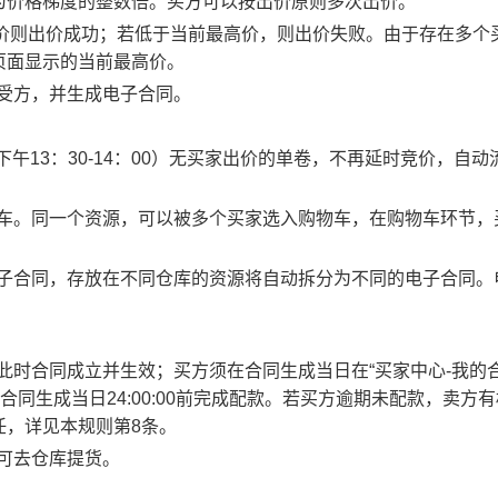
为价格梯度的整数倍。买方可以按出价原则多次出价。
最高价则出价成功；若低于当前最高价，则出价失败。由于存在多个
页面显示的当前最高价。
买受方，并生成电子合同。
0、下午13：30-14：00）无买家出价的单卷，不再延时竞价，自动
物车。同一个资源，可以被多个买家选入购物车，在购物车环节，
电子合同，存放在不同仓库的资源将自动拆分为不同的电子合同。
此时合同成立并生效；买方须在合同生成当日在“买家中心-我的合
合同生成当日24:00:00前完成配款。若买方逾期未配款，卖方
任，详见本规则第8条。
方可去仓库提货。