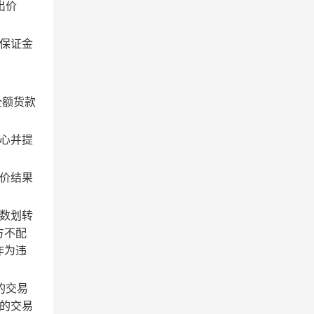
出价
保证金
全额货款
心并提
价结果
数划转
方不配
作为违
的交易
的交易