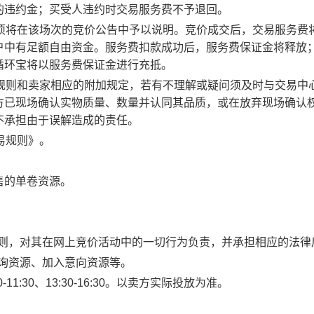
的违约金；买受人违约时交易服务费不予退回。
事项将在该场次的竞价公告中予以说明。竞价成交后，交易服务费
户中有足额自由资金。服务费扣款成功后，服务费保证金将释放
循环宝将以服务费保证金进行充抵。
规则和卖家相应的附加规定，若有不理解或疑问须及时与交易中
方已现场确认实物质量、数量并认同其品质，或在放弃现场确认
不承担由于误解造成的责任。
易规则》。
售的单卷资源。
规则，对其在网上竞价活动中的一切行为负责，并承担相应的法律
查询资源、加入意向资源等。
1:30、13:30-16:30。以卖方实际投放为准。