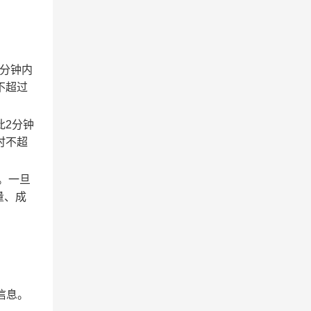
2分钟内
不超过
此2分钟
时不超
。一旦
量、成
信息。