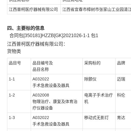
江西普柯医疗器械有限公司
江西省宜春市樟树市张家山工业园清
四、主要标的信息
合同包
[350181]HZZB[GK]2021026-1-1
包
1
江西普柯医疗器械有限公司：
货物类
品目号
品目编号及
采购标的
品牌
品目名称
1-1
A032022
除颤仪
迈瑞
手术急救设备及器具
1-2
A032008
电离子手术治疗
科伦
物理治疗、康复及体育治
机
疗仪器设备
1-3
A032022
移动式无影灯
育达
手术急救设备及器具