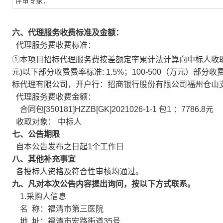
评审专家：
六、代理服务收费标准及金额：
代理服务费收费标准：
①本项目招标代理服务费按差额定率累计法计算向中标人收
元
)
以下部分收费费率标准
: 1.5%
；
100-500
（万元）部分收
标代理有限公司，开户行：招商银行股份有限公司福州仓山
代理服务费收费金额：
合同包
[350181]HZZB[GK]2021026-1-1
包
1
：
7786.8
元
收取对象：
中标人
七、公告期限
自本公告发布之日起
1
个工作日
八、其他补充事宜
各投标人资格及符合性审核均通过。
九、凡对本次公告内容提出询问，按以下方式联系。
1.
采购人信息
名
称：福清市第三医院
地
址：福清市宏路街道
35
号