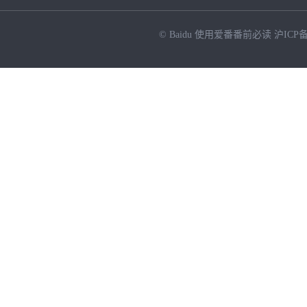
© Baidu
使用爱番番前必读
沪ICP备
NEW
HOT
暂时没有搜索结果…