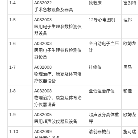
1-4
A032022
抢救床
富朗特
手术急救设备及器具
1-5
A032003
12
导心电图机
理邦
医用电子生理参数检测仪
器设备
1-6
A032003
全自动电子血压
欧姆龙
医用电子生理参数检测仪
计
器设备
1-7
A032008
排痰仪
黑马
物理治疗、康复及体育治
疗仪器设备
1-8
A032008
亚低温治疗仪
和佳
物理治疗、康复及体育治
疗仪器设备
1-9
A032005
超声波身高体重
欧姆龙
医用超声波仪器及设备
秤
1-10
A032099
清创器械台
施可瑞