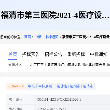
福清市第三医院2021-4医疗设备
您当前的位置：
首页
中标｜中标通知
福清市第三医院2021-4医疗设备购置项
购置项目结果公告(合同包
首页
招标预告
招标公告
重新招标
中标通知
省份地区：
北京
广东
上海
江苏
浙江
山东
湖北
四川
河北
河南
天津
山
[350181]HZZB[GK]2021026-1-
2026-08-08
中标｜中标通知
福建省
|
福州市
|
福清市
项目编号
[350181]HZZB[GK]2021026-1
1)
发布时间
2023-12-28 16:35:11