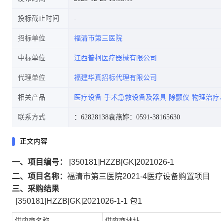
投标截止时间
招标单位
福清市第三医院
中标单位
江西普柯医疗器械有限公司
代理单位
福建华真招标代理有限公司
相关产品
医疗设备
手术急救设备及器具
除颤仪
物理治疗
联系方式
：62828138
袁燕婷：0591-38165630
正文内容
一、项目编号：
[350181]HZZB[GK]2021026-1
二、项目名称：
福清市第三医院
2021-4
医疗设备购置项目
三、采购结果
[350181]HZZB[GK]2021026-1-1
包
1
供应商名称
供应商地址