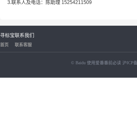
3.
联系人及电话：陈助理 15254211509
寻标宝
联系我们
首页
联系客服
© Baidu
使用爱番番前必读
沪ICP备
NEW
HOT