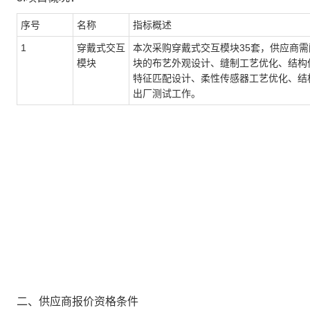
序号
名称
指标概述
1
穿戴式交互
本次采购穿戴式交互模块
35
套，供应商需
模块
块的布艺外观设计、缝制工艺优化、结构
特征匹配设计、柔性传感器工艺优化、结
出厂测试工作。
二、供应商报价资格条件