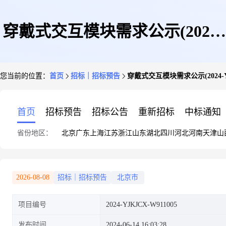
穿戴式交互模块需求公示(2024-
您当前的位置：
首页
招标｜招标预告
穿戴式交互模块需求公示(2024-YJK
YJKJCX-W911005)(第1包)
首页
招标预告
招标公告
重新招标
中标通知
省份地区：
北京
广东
上海
江苏
浙江
山东
湖北
四川
河北
河南
天津
山
2026-08-08
招标｜招标预告
北京市
项目编号
2024-YJKJCX-W911005
发布时间
2024-06-14 16:03:28