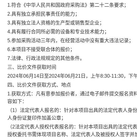
1.
符合《中华人民共和国政府采购法》第二十二条要求；
2.
具有独立承担民事责任的能力；
3.
具有独立法人资格的生产型或销售型企业；
4.
具有履行合同所必需的设备和专业技术能力；
5.
参加采购活动三年内，在经营活动中没有重大违法记录；
6.
本项目不接受联合体的报价；
7.
法律、行政法规规定的其他条件。
三、比价文件获取时间
2024
年06月14日至2024年06月21日，上午8
:30-11:30
，下午
四、比价文件获取方式、地点
1.
获取方式：凡有意参加报价者，通过电子邮件提交报名资
容如下：
（1）法定代表人报名的：针对本项目出具的法定代表人身
人身份证复印件加盖公章；
（2法定代表人授权代表报名的：针对本项目出具的法定代
授权委托书需体现项目名称、法定代表人及被授权人签字并