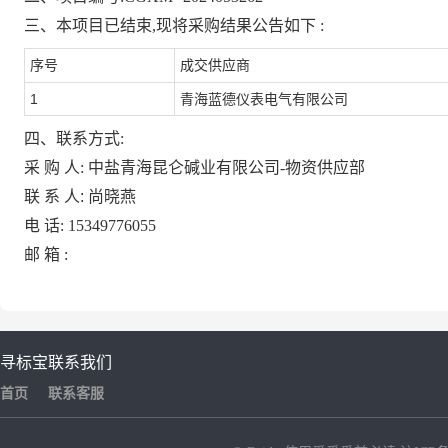
三、本项目已结束,现将采购结果公告如下
:
序号
成交供应商
1
青海蓝德仪表电气有限公司
四、联系方式:
采
购
人:
中盐青海昆仑碱业有限公司-物资供应部
联
系
人:
尚晓燕
电
话:
15349776055
邮
箱
:
寻标宝
联系我们
首页
联系客服