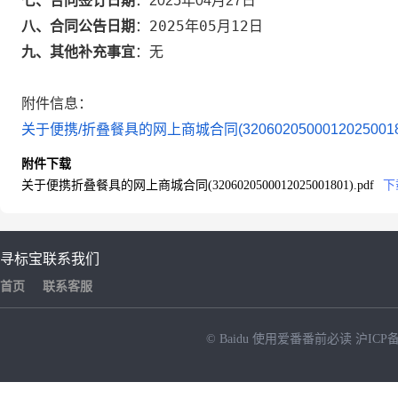
七、合同签订日期
：
2025年04月27日
2025年05月12日
八、合同公告日期
：
九、其他补充事宜
：
无
附件信息：
关于便携/折叠餐具的网上商城合同(3206020500012025001801
附件下载
关于便携折叠餐具的网上商城合同(3206020500012025001801).pdf
下
寻标宝
联系我们
首页
联系客服
© Baidu
使用爱番番前必读
沪ICP备
NEW
HOT