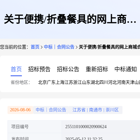
关于便携/折叠餐具的网上商城
您当前的位置：
首页
中标｜合同公告
关于便携/折叠餐具的网上商城
合同公告
首页
招标预告
招标公告
重新招标
中标通知
省份地区：
北京
广东
上海
江苏
浙江
山东
湖北
四川
河北
河南
天津
山
2026-08-06
中标｜合同公告
江苏省
|
南通市
|
崇川区
项目编号
2551101000020900624
发布时间
2025-05-12 11:32:25