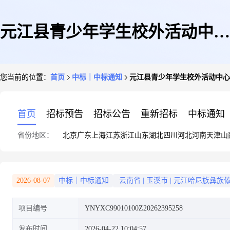
元江县青少年学生校外活动中心
您当前的位置：
首页
中标｜中标通知
元江县青少年学生校外活动中心
院内绿化树木修枝、清理——结
首页
招标预告
招标公告
重新招标
中标通知
省份地区：
北京
广东
上海
江苏
浙江
山东
湖北
四川
河北
河南
天津
山
果公示
2026-08-07
中标｜中标通知
云南省
|
玉溪市
|
元江哈尼族彝族
项目编号
YNYXC99010100Z20262395258
发布时间
2026-04-22 10:04:57