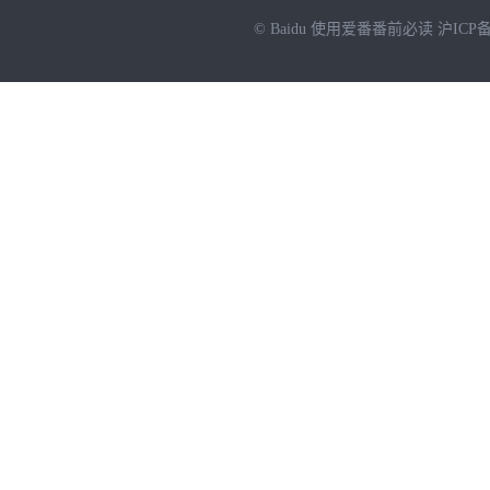
© Baidu
使用爱番番前必读
沪ICP备
NEW
HOT
暂时没有搜索结果…