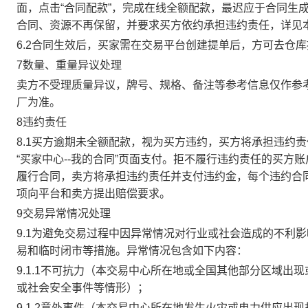
面，点击“合同配款”，完成在线全额配款，最迟应于合同生成当
合同、资源不再保留，并要求买方依约承担违约责任，详见
6.2合同生效后，买家需在交易平台创建提单后，方可去仓
7数量、重量异议处理
卖方不受理质量异议，牌号、规格、备注等参考信息仅作参
厂为准。
8违约责任
8.1买方逾期未全额配款，视为买方违约，买方将承担违约
“买家中心--我的合同”页面支付。拒不履行违约责任的买
履行合同，卖方将承担违约责任并支付违约金，每个违约合同
项向平台和卖方提出赔偿要求。
9交易异常情况处理
9.1为避免交易过程中因异常情况对行业或社会造成的不利
易和临时闭市等措施。异常情况包含如下内容：
9.1.1不可抗力（本交易中心所在地或全国其他部分区域
或社会安全事件等情形）；
9.1.2意外事件（本交易中心所在地发生火灾或电力供应出