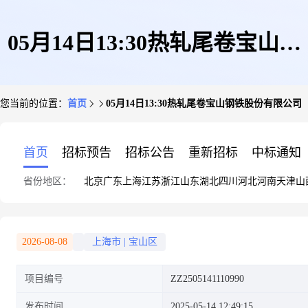
05月14日13:30热轧尾卷宝山钢
您当前的位置：
首页
05月14日13:30热轧尾卷宝山钢铁股份有限公司
铁股份有限公司
首页
招标预告
招标公告
重新招标
中标通知
省份地区：
北京
广东
上海
江苏
浙江
山东
湖北
四川
河北
河南
天津
山
2026-08-08
上海市
|
宝山区
项目编号
ZZ2505141110990
发布时间
2025-05-14 12:49:15