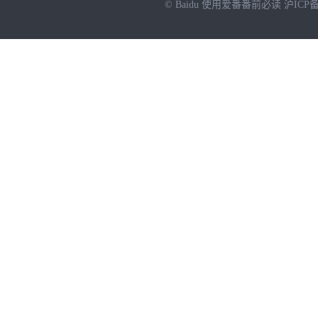
© Baidu
使用爱番番前必读
沪ICP备
NEW
HOT
暂时没有搜索结果…