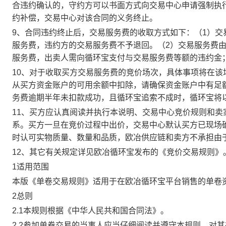
合违约确认的，守约方可以书面方式向交易中心申请强制执
约补偿，交易中心对该合同的义务终止。
9、合同违约终止后，交易服务费的收取方式如下：（1）
服务费，违约方的交易服务费不予退回。（2）交易服务费
服务费，出卖人需向循环宝支付与交易服务费等额的违约金
10、对于收取买方交易服务费的竞价场次，具体事项将在
从买方资金账户的可用余额中扣除，请确保资金账户中有足
务费逾期半年未扣款成功，且循环宝追索不成时，循环宝将
11、买方应认真阅读并执行本说明、交易中心竞价规则和
系。买方一旦在竞价过程中出价，交易中心默认买方已现场
时认可实物质量、数量和品质，欧冶供应链和卖方不承担由
12、其它有关规定详见欧冶循环宝发布的《竞价交易规则》
1适用范围
本版《单卷交易规则》适用于在欧冶循环宝平台销售的单卷
2总则
2.1本规则根据《中华人民共和国合同法》。
2.2参加单卷交易的当事人应当仔细阅读并遵守本规则，对