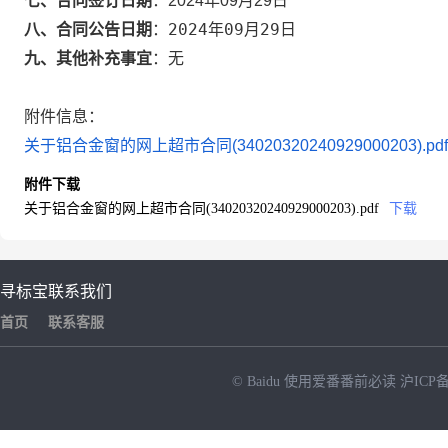
七、合同签订日期
：
2024年09月29日
2024年09月29日
八、合同公告日期
：
九、其他补充事宜
：
无
附件信息：
关于铝合金窗的网上超市合同(34020320240929000203).pdf
附件下载
关于铝合金窗的网上超市合同(34020320240929000203).pdf
下载
寻标宝
联系我们
首页
联系客服
© Baidu
使用爱番番前必读
沪ICP备
NEW
HOT