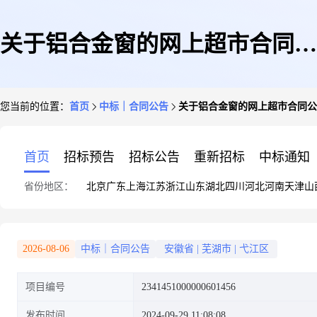
关于铝合金窗的网上超市合同公
您当前的位置：
首页
中标｜合同公告
关于铝合金窗的网上超市合同公
告
首页
招标预告
招标公告
重新招标
中标通知
省份地区：
北京
广东
上海
江苏
浙江
山东
湖北
四川
河北
河南
天津
山
2026-08-06
中标｜合同公告
安徽省
|
芜湖市
|
弋江区
项目编号
2341451000000601456
发布时间
2024-09-29 11:08:08