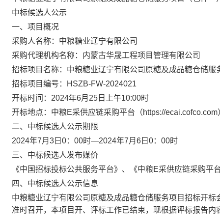
中标候选人公示
一、项目概况
采购人名称：中粮糖业辽宁有限公司
采购代理机构名称：内蒙古华晟工程项目管理有限公司
招标项目名称：中粮糖业辽宁有限公司原糖及成品糖仓储服
招标项目编号：
HSZB-FW-2024021
开标时间：
2024
年
6
月
25
日上午
10:00
时
开标地点：中粮
E
采供应链采购平台（
https://ecai.cofco.com
二、中标候选人公示期限
2024
年
7
月
3
日
0
：
00
时
—2024
年
7
月
6
日
0
：
00
时
三、中标候选人发布媒价
《中国招标投标公共服务平台》、《中粮
E
采供应链采购平
四、中标候选人公示信息
中粮糖业辽宁有限公司原糖及成品糖仓储服务项目招标开标
准时召开，本项目开、评标工作已结束，现根据评标报告内