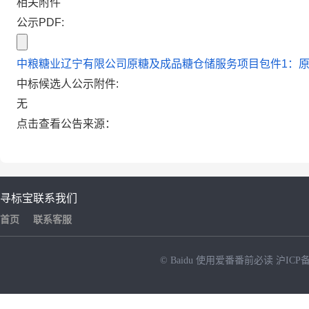
相关附件
公示PDF:
中粮糖业辽宁有限公司原糖及成品糖仓储服务项目包件1：原糖
中标候选人公示附件:
无
点击查看公告来源：
寻标宝
联系我们
首页
联系客服
© Baidu
使用爱番番前必读
沪ICP备
NEW
HOT