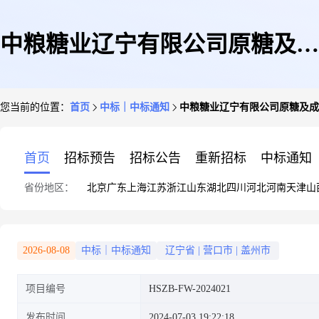
中粮糖业辽宁有限公司原糖及成
您当前的位置：
首页
中标｜中标通知
中粮糖业辽宁有限公司原糖及成
品糖仓储服务项目包件1:原糖-
首页
招标预告
招标公告
重新招标
中标通知
省份地区：
北京
广东
上海
江苏
浙江
山东
湖北
四川
河北
河南
天津
山
候选成交供应商公示
2026-08-08
中标｜中标通知
辽宁省
|
营口市
|
盖州市
项目编号
HSZB-FW-2024021
发布时间
2024-07-03 19:22:18