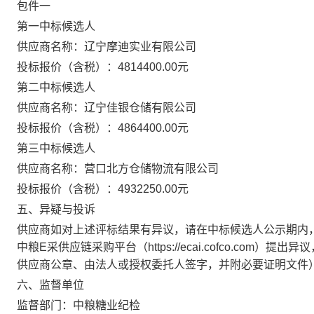
包件一
第一中标候选人
供应商名称：辽宁摩迪实业有限公司
投标报价（含税）：
4814400.00
元
第二中标候选人
供应商名称：辽宁佳银仓储有限公司
投标报价（含税）：
4864400.00
元
第三中标候选人
供应商名称：营口北方仓储物流有限公司
投标报价（含税）：
4932250.00
元
五、异疑与投诉
供应商如对上述评标结果有异议，请在中标候选人公示期内
中粮
E
采供应链采购平台（
https://ecai.cofco.com
）提出异议
供应商公章、由法人或授权委托人签字，并附必要证明文件
六、监督单位
监督部门：
中粮糖业纪检