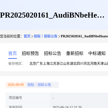
PR2025020161_AudiBNbeHeate
您当前的位置：
首页
招标｜招标公告
PR2025020161_AudiBNb
进出口弯管检具服务询价公告
首页
招标预告
招标公告
重新招标
中标通知
省份地区：
北京
广东
上海
江苏
浙江
山东
湖北
四川
河北
河南
天津
山
2026-08-09
招标｜招标公告
项目编号
发布时间
2025-06-24 12:32:20