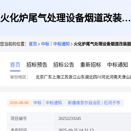
火化炉尾气处理设备烟道改装服
您当前的位置：
首页
中标｜中标通知
火化炉尾气处理设备烟道改装服
务——结果公示
首页
招标预告
招标公告
重新招标
中标通知
省份地区：
北京
广东
上海
江苏
浙江
山东
湖北
四川
河北
河南
天津
山
2026-08-06
中标｜中标通知
新疆维吾尔自治区
|
石河子市
项目编号
20252233245
发布时间
2025-10-25 14:31:13