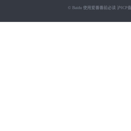
© Baidu
使用爱番番前必读
沪ICP备
NEW
HOT
暂时没有搜索结果…