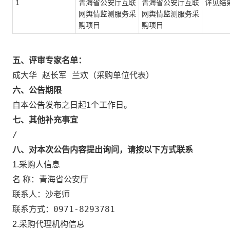
1
青海省公安厅互联
青海省公安厅互联
详见结
网舆情监测服务采
网舆情监测服务采
购项目
购项目
五、评审专家名单：
成大华 赵长军 兰欢（采购单位代表）
六、公告期限
自本公告发布之日起1个工作日。
七、其他补充事宜
/
八、对本次公告内容提出询问，请按以下方式联系
1.采购人信息
青海省公安厅
名 称：
沙老师
联系人
：
0971-8293781
联系方式：
2.采购代理机构信息