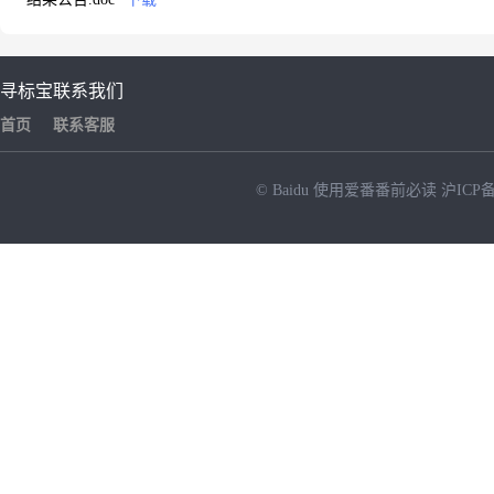
寻标宝
联系我们
首页
联系客服
© Baidu
使用爱番番前必读
沪ICP备
NEW
HOT
暂时没有搜索结果…