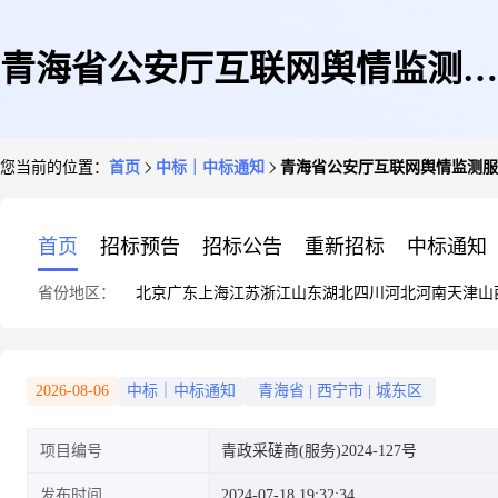
青海省公安厅互联网舆情监测服
您当前的位置：
首页
中标｜中标通知
青海省公安厅互联网舆情监测服
务采购项目
首页
招标预告
招标公告
重新招标
中标通知
省份地区：
北京
广东
上海
江苏
浙江
山东
湖北
四川
河北
河南
天津
山
2026-08-06
中标｜中标通知
青海省
|
西宁市
|
城东区
项目编号
青政采磋商(服务)2024-127号
发布时间
2024-07-18 19:32:34