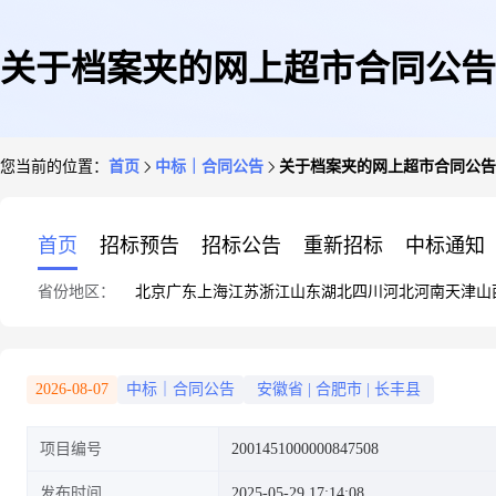
关于档案夹的网上超市合同公告
您当前的位置：
首页
中标｜合同公告
关于档案夹的网上超市合同公告
首页
招标预告
招标公告
重新招标
中标通知
省份地区：
北京
广东
上海
江苏
浙江
山东
湖北
四川
河北
河南
天津
山
2026-08-07
中标｜合同公告
安徽省
|
合肥市
|
长丰县
项目编号
2001451000000847508
发布时间
2025-05-29 17:14:08