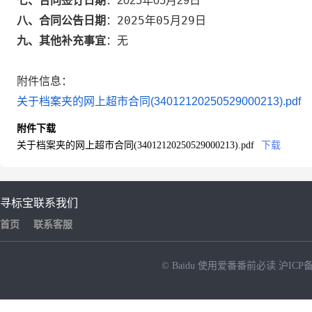
七、合同签订日期
：
2025年05月29日
2025年05月29日
八、合同公告日期
：
九、其他补充事宜
：
无
附件信息：
关于档案夹的网上超市合同(34012120250529000213).pdf
附件下载
关于档案夹的网上超市合同(34012120250529000213).pdf
下载
寻标宝
联系我们
首页
联系客服
© Baidu
使用爱番番前必读
沪ICP备
NEW
HOT