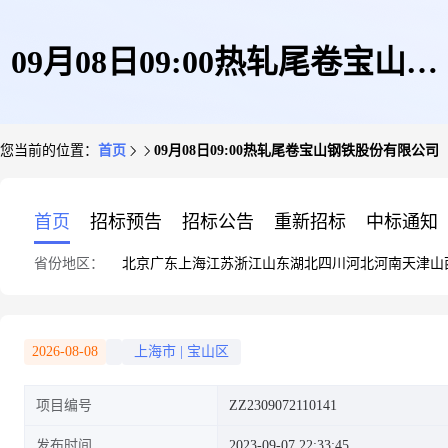
09月08日09:00热轧尾卷宝山钢
您当前的位置：
首页
09月08日09:00热轧尾卷宝山钢铁股份有限公司
铁股份有限公司
首页
招标预告
招标公告
重新招标
中标通知
省份地区：
北京
广东
上海
江苏
浙江
山东
湖北
四川
河北
河南
天津
山
2026-08-08
上海市
|
宝山区
项目编号
ZZ2309072110141
发布时间
2023-09-07 22:33:45