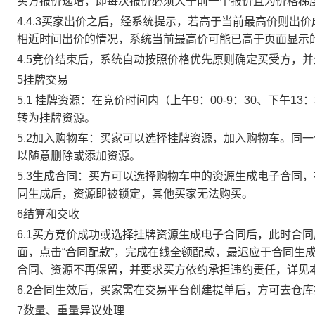
买方报价递增，即每次报价必须大于前一个报价且为价格梯
4.4.3买家出价之后，经系统提示，若高于当前最高价则
相近时间出价的情况，系统当前最高价可能已高于页面显示
4.5竞价结束后，系统自动按照价格优先原则确定买受方，
5挂牌交易
5.1 挂牌资源：在竞价时间内（上午9：00-9：30、下午1
转为挂牌资源。
5.2加入购物车：买家可以选择挂牌资源，加入购物车。同
以随意删除或添加资源。
5.3生成合同：买方可以选择购物车中的资源生成电子合同
同生成后，资源即被锁定，其他买家无法购买。
6结算和交收
6.1买方竞价成功或选择挂牌资源生成电子合同后，此时合同
面，点击“合同配款”，完成在线全额配款，最迟应于合同生成当
合同、资源不再保留，并要求买方依约承担违约责任，详见
6.2合同生效后，买家需在交易平台创建提单后，方可去仓
7数量、重量异议处理