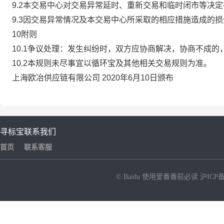
9.2本交易中心对交易异常延时、重新交易和临时闭市等决
9.3因交易异常情况及本交易中心所采取的相应措施造成的
10附则
10.1争议处理：发生纠纷时，双方应协商解决，协商不成
10.2本规则未尽事宜以循环宝及其他相关交易规则为准。
上海欧冶供应链有限公司 2020年6月10日颁布
寻标宝
联系我们
首页
联系客服
© Baidu
使用爱番番前必读
沪ICP备
NEW
HOT