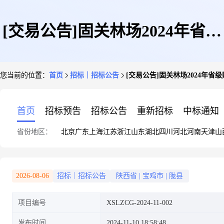
[交易公告]固关林场2024年省级
您当前的位置：
首页
招标｜招标公告
[交易公告]固关林场2024年
财政林业改革发展资金“三区两
首页
招标预告
招标公告
重新招标
中标通知
省份地区：
北京
广东
上海
江苏
浙江
山东
湖北
四川
河北
河南
天津
山
带”困难立地植被恢复项目采购
2026-08-06
招标｜招标公告
陕西省
|
宝鸡市
|
陇县
项目编号
XSLZCG-2024-11-002
公告
发布时间
2024-11-10 18:58:48