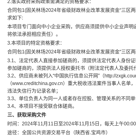
2.落实政府采购政策需满足的资格要求：
合同包1(固关林场2024年省级财政林业改革发展资金“三
求如下:
本项目专门面向中小企业采购，供应商须提供中小企业声明
将依法承担相应责任）。
3.本项目的特定资格要求：
合同包1(固关林场2024年省级财政林业改革发展资金“三区
3.1、法定代表人直接参加磋商的，须提供法定代表人身份
参加磋商的，须提供法人授权委托书（附法定代表人及委托
3.2、供应商未被列入“中国执行信息公开网”（http://zxgk.co
（www.creditchina.gov.cn）重大税收违法案件当事人名
违法失信行为记录名单；
3.3、单位负责人为同一人或者存在控股、管理关系的不同
3.4、本项目不接受联合体磋商。
三、获取采购文件
时间：
2024年11月11日
至
2024年11月15日
，每天上午
00:00
途径：
全国公共资源交易平台（陕西省.宝鸡市）