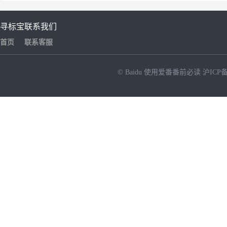
寻标宝
联系我们
首页
联系客服
© Baidu
使用爱番番前必读
沪ICP备
NEW
HOT
暂时没有搜索结果…