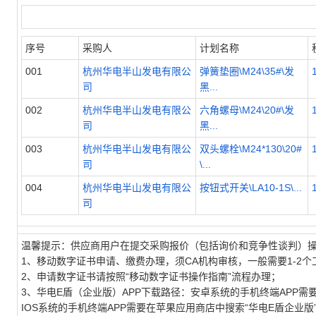
序号
采购人
计划名称
001
杭州华电半山发电有限公
弹簧垫圈\M24\35#\发
司
黑...
002
杭州华电半山发电有限公
六角螺母\M24\20#\发
司
黑...
003
杭州华电半山发电有限公
双头螺栓\M24*130\20#
司
\...
004
杭州华电半山发电有限公
按钮式开关\LA10-1S\...
司
温馨提示：供应商用户在提交采购报价（包括询价和竞争性谈判）
1、移动数字证书申请、缴费办理，须CA机构审核，一般需要1-2个
2、申请数字证书请按照“移动数字证书操作指南”流程办理；
3、华电E盾（企业版）APP下载路径：安卓系统的手机终端APP需要进
IOS系统的手机终端APP需要在苹果应用商店中搜索“华电E盾企业版