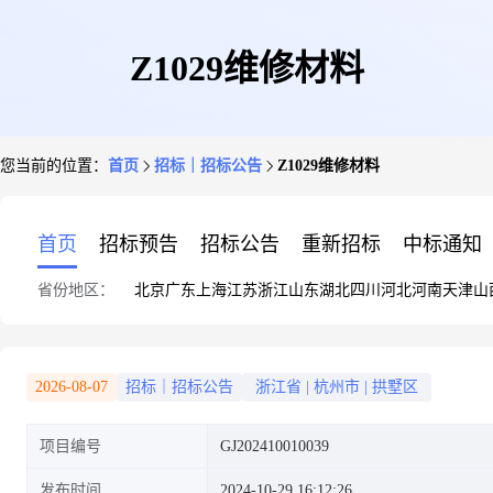
Z1029维修材料
您当前的位置：
首页
招标｜招标公告
Z1029维修材料
首页
招标预告
招标公告
重新招标
中标通知
省份地区：
北京
广东
上海
江苏
浙江
山东
湖北
四川
河北
河南
天津
山
2026-08-07
招标｜招标公告
浙江省
|
杭州市
|
拱墅区
项目编号
GJ202410010039
发布时间
2024-10-29 16:12:26