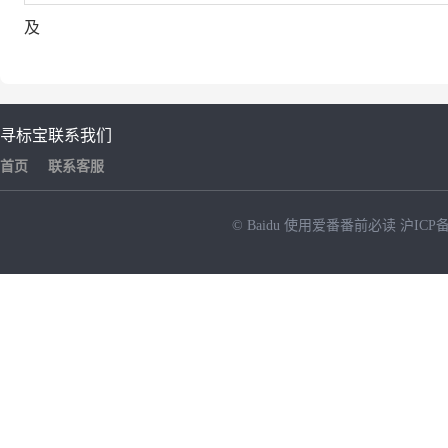
及
寻标宝
联系我们
首页
联系客服
© Baidu
使用爱番番前必读
沪ICP备
NEW
HOT