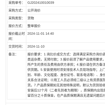
采购单号：
GJ202410010039
采购方式：
公开询价
采购类型：
货物
报价方式：
整单报价
报价截止时
2024-11-01 14:40
间：
交货时间：
2024-11-10
备注：
报价要求：1.询比价成交方式：选择满足采购方询价
类运杂费，无预付款；3.报价前须了解产品使用要求
所产生的责任及费用由供方承担；4.报价请在供方备
供货期。5.安装使用时须安排技术人员现场指导；上
别、年龄、文化程度、身份证号、联系电话等）、身
关系合法证明；④用工人员必须经二级以上有资质医院
货。7.产品质保期如无其他特殊说明，默认为货到验
安装后12个月（二者先到者为期限），质保期内出现质
留百分之十质保金，在产品质保期满且无遗留问题后付