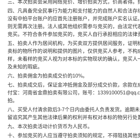
三、本次拍卖会采用网络竞价、增价拍卖方式，价高者得。
四、凡具备完全民事行为能力和支付能力的自然人和合法存
没有中拍平台账户的应首先注册账户，并完成账户实名认证
则无需再次注册。法人或其他组织需参与竞买的，由法定代
竞买。不符合条件参加竞买的，竞买人自行承担相应的法律
五、拍卖人作为居间机构，为买卖双方提供居间服务，证明
卖标的物所作的说明和提供的图片，仅供竞买人参考，不构
样，未看样的竞买人视为对本标的实物现状的确认，竞买人
及未知的瑕疵。
六、拍卖佣金为拍卖成交价的10%。
七、拍卖成交后，保证金冲抵佣金及部分成交价款，余款在成
付宝：河南省金鼎拍卖有限公司，账号：1339100051@q
拍。
八、买受人付清余款后3-7个日内由委托人负责发货。逾期
留追究其产生其他法律后果的权利并有权对本标的物另行处
九、本次拍卖活动计价货币为人民币。
十、参加竞买的人应当遵守拍卖须知的规定，不得阻挠其他