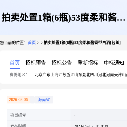
拍卖处置1箱(6瓶)53度柔和酱香
您当前的位置：
首页
拍卖处置1箱(6瓶)53度柔和酱香型白酒[包邮]
型白酒[包邮]
首页
招标预告
招标公告
重新招标
中标通知
省份地区：
北京
广东
上海
江苏
浙江
山东
湖北
四川
河北
河南
天津
山
2026-08-06
海南省
项目编号
发布时间
2023-09-15 10:19:39