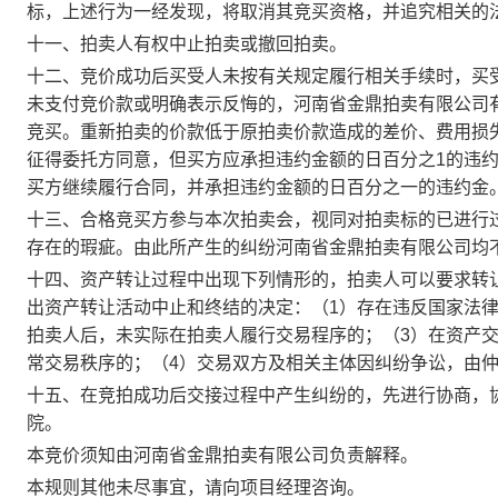
标，上述行为一经发现，将取消其竞买资格，并追究相关的
十一、拍卖人有权中止拍卖或撤回拍卖。
十二、竞价成功后买受人未按有关规定履行相关手续时，买
未支付竞价款或明确表示反悔的，河南省金鼎拍卖有限公司
竞买。重新拍卖的价款低于原拍卖价款造成的差价、费用损
征得委托方同意，但买方应承担违约金额的日百分之1的违
买方继续履行合同，并承担违约金额的日百分之一的违约金
十三、合格竞买方参与本次拍卖会，视同对拍卖标的已进行
存在的瑕疵。由此所产生的纠纷河南省金鼎拍卖有限公司均
十四、资产转让过程中出现下列情形的，拍卖人可以要求转
出资产转让活动中止和终结的决定：（1）存在违反国家法
拍卖人后，未实际在拍卖人履行交易程序的；（3）在资产
常交易秩序的；（4）交易双方及相关主体因纠纷争讼，由
十五、在竞拍成功后交接过程中产生纠纷的，先进行协商，
院。
本竞价须知由河南省金鼎拍卖有限公司负责解释。
本规则其他未尽事宜，请向项目经理咨询。