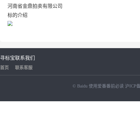
河南省金鼎拍卖有限公司
标的介绍
寻标宝
联系我们
首页
联系客服
© Baidu
使用爱番番前必读
沪ICP备
NEW
HOT