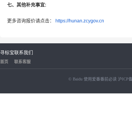
七、其他补充事宜:
更多咨询报价请点击：
https://hunan.zcygov.cn
寻标宝
联系我们
首页
联系客服
© Baidu
使用爱番番前必读
沪ICP备
NEW
HOT