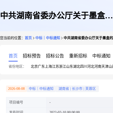
中共湖南省委办公厅关于墨盒的
您当前的位置：
首页
中标｜中标通知
中共湖南省委办公厅关于墨盒的
网上超市采购项目成交公告
首页
招标预告
招标公告
重新招标
中标通知
省份地区：
北京
广东
上海
江苏
浙江
山东
湖北
四川
河北
河南
天津
山
2026-08-08
中标｜中标通知
湖南省
|
长沙市
|
芙蓉区
项目编号
发布时间
2022-02-10 00:00:00