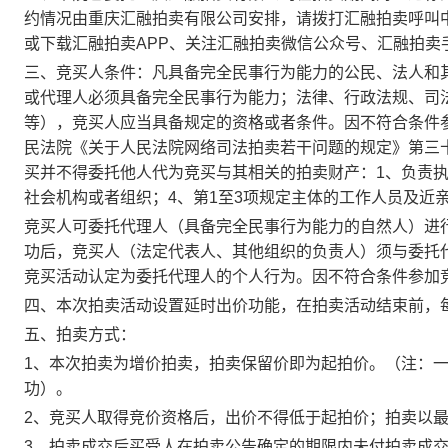
约情况由重庆汇融拍卖有限公司安排，请拨打
汇融拍卖呼叫
或下载汇融拍卖
APP
、关注汇融拍卖微信公众号、汇融拍卖
三、
竞买人条件：凡具备完全民事行为能力的公民、法人和
或代理人必须具备完全民事行为能力；法律、行政法规、司
等），竞买人应当具备规定的资格或者条件。因不符合条件
民法院《关于人民法院网络司法拍卖若干问题的规定》第三
买并不得委托他人代为竞买与其相关的拍卖财产：
1
、负责
社会机构或者组织；
4
、第
1
至
3
项规定主体的工作人员及近
竞买人可委托代理人（具备完全民事行为能力的自然人）进
功后，竞买人（法定代表人、其他组织的负责人）须与委托
竞买活动认定为委托代理人的个人行为。因不符合条件参加
四、本次拍卖活动设置延时出价功能，在拍卖活动结束前，
五、拍卖方式：
1
、本次拍卖为增价拍卖，拍卖保留价即为起拍价。（注：
功）。
2
、竞买人取得竞价资格后，出价不得低于起拍价；拍卖以
3
、拍卖成交后买受人在拍卖公告确定的期限内未付拍卖成