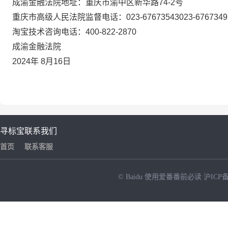
成渝金融法院地址：重庆市渝中区新华路
74-2
号
重庆市高级人民法院监督电话：
023-67673543023-6767349
淘宝技术咨询电话：
400-822-2870
成渝金融法院
2024
年
8
月
16
日
寻标宝
联系我们
首页
联系客服
© Baidu
使用爱番番前必读
沪ICP备
NEW
HOT