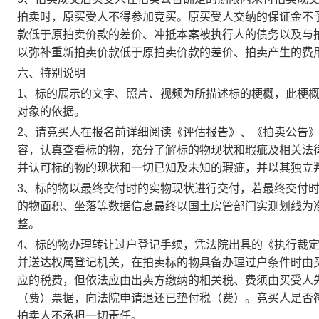
拍卖时，原买受人不得参加竞买。原买受人交纳的保证金不
款低于原拍卖价款的差价、冲抵本案被执行人的债务以及与
以弥补重新拍卖价款低于原拍卖价款的差价、拍卖产生的费
六、特别说明
1
、标的展示的文字、照片、视频为所描述标的梗概，此梗
对象的依据。
2
、请竞买人在报名前详细阅读《评估报告》、《拍卖公告
容，认真查看标的物，充分了解标的物现状和瑕疵及相关法
并认可标的物的现状和一切已知及未知的瑕疵，并以其独立
3
、标的物以最终交付时的实物现状进行交付，若最终交付
的物面积、坐落等数据信息最终以国土房管部门实测划线为
整。
4
、
标的物办理转让过户登记手续，凭法院出具的《执行裁
并送达权属登记机关，在拍卖标的物具备办理过户条件时由
应的税费，但依法应由出卖方缴纳的相关税、费须由买受人
（费）票据，向法院申请退还已垫付税（费）。竞买人是否
拍卖人不承担一切责任。