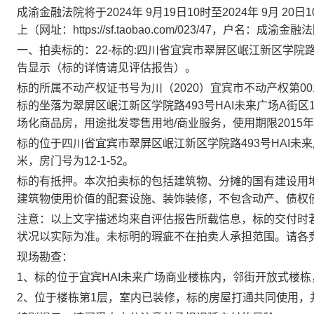
成渝金融法院将于
2024
年
9
月
19
日
10
时至
2024
年
9
月
20
日
1
上（网址：
https://sf.taobao.com/023/47
，户名：成渝金融法
一、拍卖标的：
22-
标的
:
四川省宜宾市翠屏区岷江新区学院
告显示（标的详情请见评估报告）。
标的所属不动产权证书号为川（
2020
）宜宾市不动产权第
00
标的坐落为翠屏区岷江新区学院路
493
号
HAI
未来广场
A
街区
场化商品房，用途批发零售用地
/
商业服务，使用期限
2015
年
标的位于四川省宜宾市翠屏区岷江新区学院路
493
号
HAI
未来
米，房门号为
12-1-52
。
标的有
抵
押。本次拍卖标的包括
建筑物、分摊的国有建设用
建筑物使用价值的配套设施、装饰装修，不包含动产、债权
注意：以上文字描述均来自评估报告所载信息，标的交付时
状况以实际为准。未标明的瑕疵不在拍卖人承担范围。请各
现场勘查：
1
、标的位于宜宾
HAI
未来广场商业楼栋内，邻街开放式楼栋
2
、位于楼栋第
1
层，室内已装修，标的房屋打通共同使用，并