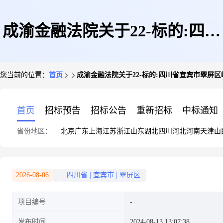
成渝金融法院关于22-标的:四川
您当前的位置：
首页
成渝金融法院关于22-标的:四川省宜宾市翠屏区岷江
省宜宾市翠屏区岷江新区学院路
首页
招标预告
招标公告
重新招标
中标通知
省份地区：
北京
广东
上海
江苏
浙江
山东
湖北
四川
河北
河南
天津
山
493号HAI未来广场A街区12单
2026-08-06
四川省
|
宜宾市
|
翠屏区
项目编号
元2层20号12-1-52(第一次拍卖)
发布时间
2024-08-13 13:07:38