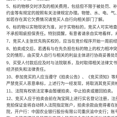
5
、
标的物移交时涉及的相关费用，包括但不限于被处罚、
约金等有规定的按照有关法律规定办理。物管、水、电、气
如若存在其它欠费情况请竞买人自行向相关部门了解。
6
、标的物以实物现状为准，对于实物标的，竞买人可实地
不承担瑕疵担保责任。特别提醒，有意者请亲自实地看样，
7
、竞买人主张优先购买权的，应当在竞价程序开始一周前
8
、拍卖成交后，若遇有与在先负担在标的物上的权力相冲
交的情形，由买受人自行与相关的利益主体进行协商妥善处
9
、买受人付款后应及时与法院联系，及时取得相关法律文
经济损失和法律责任。
10
、参加竞买的人应当遵守《拍卖公告》、《竞买须知》等
严禁竞买人恶意串标，上述行为一经发现，将取消其竞买资
11
、法院有权依法定事由暂缓拍卖、中止拍卖或撤回拍卖。
12
、竞买人应于拍卖会前在淘宝网上进行实名登记注册，注
竞拍保证金将自动转入法院指定账户，拍卖余款由竞得者
在
院，开户行：中国农业银行股份有限公司重庆渝中支行；账