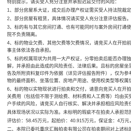
特别提示，请买受人充分注意并承担迟延交付的风险：
1
、部分房
屋系大证，成交后办理产权证需买受人持法院裁
2
、部分房屋有租赁，具体情况请买受
人充分注意评估报告
3
、标的有与其它房间打通、也有可能同时与案外房间打通
院不负责隔离。
4
、
标的物业欠费、其他欠费等欠费情况，请竞买人在开拍
事主体依法各自承担
。
5
、标的权属现状为共用一大产权证，分零拍卖后能否办理
解，并承担由此造成的风险责任、法律后果。且标的房屋坐
告及所附
资料复印件为依据（详见评估报告附件）
，仅为参
物的最终面积、坐落位置、房地产用途、使用权类型等权属
6
、标的物以实物现状进行拍卖和交付，请意向竞买人在开
关费用（包括但不限于测绘费、材料费和人工费等）均由买
户手续的风险，请竞买人自行核实、解决并承担相应风险责
具体现场状况以实际为准。未标明的瑕疵不在拍卖人承担范
评估价：
58.45
万元，起拍价：
40.91
5
万元，保证金：
4
万元
二、
本院已委托重庆汇融拍卖有限公司在拍卖期间对上述标