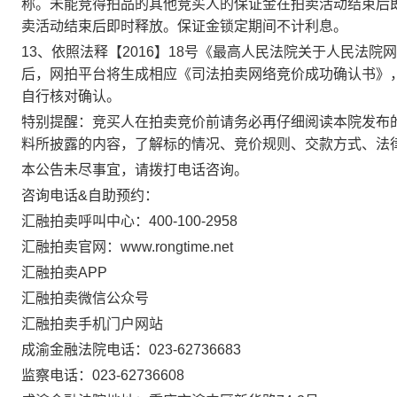
称
。未能竞得拍品的其他竞买人的保证金在拍卖活动结束后
卖活动结束后即时释放。保证金锁定期间不计利息。
13
、依照法释【
2016
】
18
号《最高人民法院关于人民法院网
后，网拍平台将生成相应《司法拍卖网络竞价成功确认书》
自行核对确认。
特别提醒：竞买人在拍卖竞价前请务必再仔细阅读本院发布
料所披露的内容，了解标的情况、竞价规则、交款方式、法
本公告未尽事宜，请拨打电话咨询。
咨询电话
&
自助预约：
汇融拍卖呼叫中心：
400-100-2958
汇融拍卖官网：
www.rongtime.net
汇融拍卖
APP
汇融拍卖微信公众号
汇融拍卖手机门户网站
成渝金融法院电话：
023-627366
83
监察电话：
023-62736608