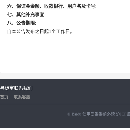
六、保证金金额、收款银行、用户名及卡号:
七、其他补充事宜:
八、公告期限:
自本公告发布之日起1个工作日。
寻标宝
联系我们
首页
联系客服
© Baidu
使用爱番番前必读
沪ICP备