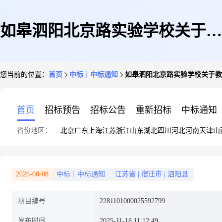
如皋泗阳北京路实验学校关于教
您当前的位置：
首页
中标｜中标通知
如皋泗阳北京路实验学校关于教
学仪器的网上商城采购项目成交
首页
招标预告
招标公告
重新招标
中标通知
省份地区：
北京
广东
上海
江苏
浙江
山东
湖北
四川
河北
河南
天津
山
公告
2026-08-08
中标｜中标通知
江苏省
|
宿迁市
|
泗阳县
项目编号
2281101000025592799
发布时间
2025-11-18 11:12:49