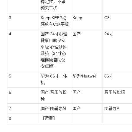
稳定性，不串
频无干扰
3
Keep KEEP动
Keep
C3
感单车C3+平板
4
国产 24寸心理
国产
24寸
健康自助仪安
卓版 心理测评
系统（24寸心
理健康自助仪
安卓版）
5
华为 86寸一体
华为/Huawei
86寸
机
6
国产 音乐放松
国产
音乐放松椅
椅
7
国产 团辅导AI
国产
团辅导AI
8
【运费】