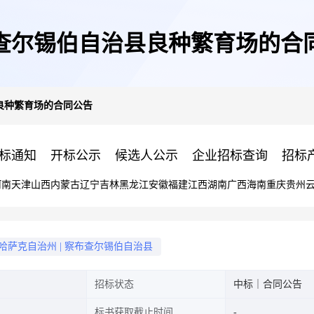
查尔锡伯自治县良种繁育场的合
良种繁育场的合同公告
标通知
开标公示
候选人公示
企业招标查询
招标
河南
天津
山西
内蒙古
辽宁
吉林
黑龙江
安徽
福建
江西
湖南
广西
海南
重庆
贵州
哈萨克自治州
|
察布查尔锡伯自治县
招标状态
中标｜合同公告
标书获取截止时间