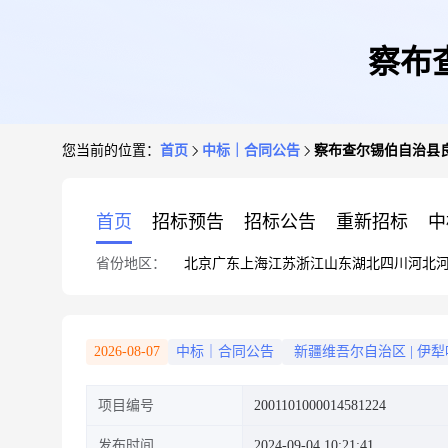
察布
您当前的位置：
首页
中标｜合同公告
察布查尔锡伯自治县
首页
招标预告
招标公告
重新招标
中
省份地区：
北京
广东
上海
江苏
浙江
山东
湖北
四川
河北
2026-08-07
中标｜合同公告
新疆维吾尔自治区
|
伊犁
项目编号
2001101000014581224
发布时间
2024-09-04 10:21:41