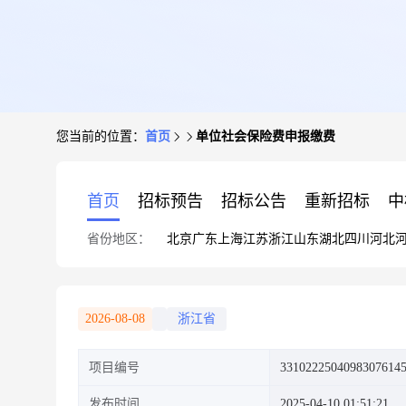
您当前的位置：
首页
单位社会保险费申报缴费
首页
招标预告
招标公告
重新招标
中
省份地区：
北京
广东
上海
江苏
浙江
山东
湖北
四川
河北
2026-08-08
浙江省
项目编号
3310222504098307614
发布时间
2025-04-10 01:51:21