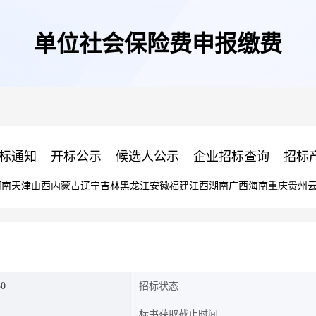
单位社会保险费申报缴费
标通知
开标公示
候选人公示
企业招标查询
招标
河南
天津
山西
内蒙古
辽宁
吉林
黑龙江
安徽
福建
江西
湖南
广西
海南
重庆
贵州
50
招标状态
标书获取截止时间