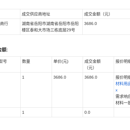
成交供应商地址
成交金额（元）
商行
湖南省岳阳市湖南省岳阳市岳阳
3686.0
楼区泰和大市场三栋底层29号
额:
型号
数量
单价(元)
成交金额
报价明
（元）
1
3686.0
3686.0
报价明细
材料用品 
x
需求响
材料一
1
0.0