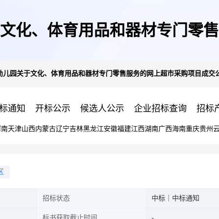
文化、体育用品和器材专门零售
幼儿园关于文化、体育用品和器材专门零售服务的网上超市采购项目成交
告
标通知
开标公示
候选人公示
企业招标查询
招标
河南
天津
山西
内蒙古
辽宁
吉林
黑龙江
安徽
福建
江西
湖南
广西
海南
重庆
贵州
区
招标状态
中标｜中标通知
标书获取截止时间