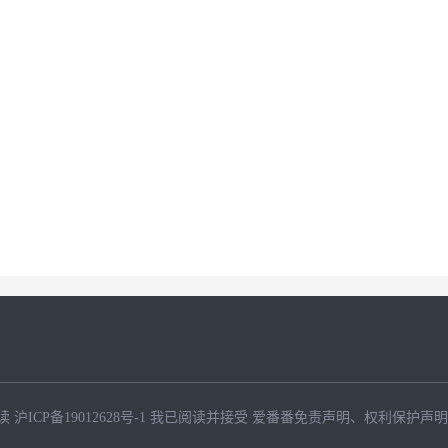
读
沪ICP备19012628号-1
我已阅读并接受
爱番番免责声明
、
权利保护声明