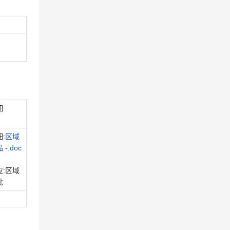
细
:
区域
-.doc
应:区域
批