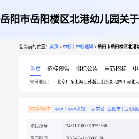
岳阳市岳阳楼区北港幼儿园关于
您当前的位置：
首页
中标｜中标通知
岳阳市岳阳楼区北港
首页
招标预告
招标公告
重新招标
中
省份地区：
北京
广东
上海
江苏
浙江
山东
湖北
四川
河北
2026-08-07
中标｜中标通知
湖南省
|
岳阳市
|
岳阳楼
项目编号
2431101000019752536
发布时间
2025-03-11 09:06:40