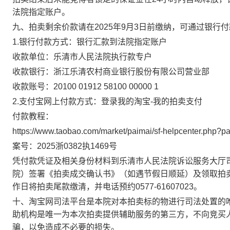
法院指定账户。
九、拍卖剩余价款请在
2025
年
9
月
3
日
前缴纳，可通过银行付
1.银行付款方式：银行汇款到法院指定账户
收款单位：
乐清市人民法院执行款专户
收款银行：
浙江乐清农村商业银行股份有限公司营业部
收款账号：
20100 01912 58100 00000 1
2.支付宝网上付款方式：登录我的淘宝-我的拍卖支付
付款教程：
https://www.taobao.com/market/paimai/sf-helpcenter.php?p
案号：
2025
浙
0382执
1469
号
凭付款凭证及相关身份材料到
乐清市人民法院诉讼服务大厅
院）签署《拍卖成交确认书》（如遇节假日顺延）及领取拍
作日将拍卖尾款缴清，并电话预约0577-61607023。
十、淘宝网司法平台是本院对本拍卖标的物进行司法处置的
助机构是唯一为本次拍卖提供辅助服务的第三方，不向竞买
骗，以免造成不必要的损失。