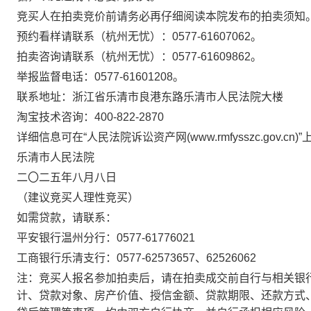
竞买人在拍卖竞价前请务必再仔细阅读本院发布的拍卖须知
预约看样请联系（杭州无忧）：
0577-61607062。
拍卖咨询请联系
（杭州无忧）
：
0577-61609862。
举报监督电话：
0577-61601208。
联系地址：浙江省乐清市良港东路乐清市人民法院大楼
淘宝技术咨询：
400-822-2870
详细信息可在
“人民法院诉讼资产网(www.rmfysszc.gov.cn)
乐清市人民法院
二〇二五年八月八日
（
建议竞买人理性竞买）
如需贷款，请联系：
平安银行温州分行：
0577-61776021
工商银行乐清支行：
0577-62573657、62526062
注：竞买人报名参加拍卖后，请在拍卖成交前自行与相关银
计、贷款对象、房产价值、授信金额、贷款期限、还款方式