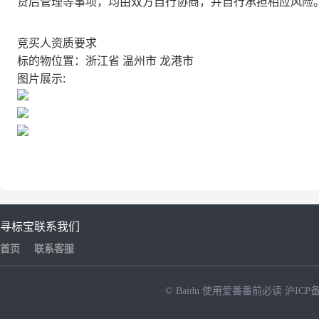
贷后管理等事项，均由双方自行协商，并自行承担相应风险
竞买人资质要求
标的物位置：浙江省 温州市 龙港市
图片展示:
寻标宝
联系我们
首页
联系客服
© Baidu
使用爱番番前必读
沪ICP备