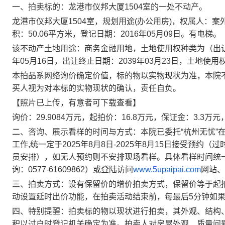
一、
拍卖标的：
龙港市仪邦大厦
1504室
的一处不动产。
龙港市仪邦大厦
1504室
，规划用途
(
办公用房
)，权属人：
案
积：
5
0.06
平方米，登记日期：
2
016
年
0
5
月
0
9
日。
有
电梯。
该不动产土地用途：
商务金融
用地，土地使用权种类为（出
年
0
5
月
1
6
日，出让终止日期：
2
039
年
0
3
月
2
3
日，土地使用
本拍品系网络询价确定价值，标的物以实物现状为准，本院
买人视为对本标的实物现状的确认，责任自负。
【照片已上传，有意者可下载查看】
询价
：
2
9.9084
万元，起拍价：16.8
万元，保证金：
3.3
万元
二、
咨询、展示看样的时间与方式
：本院已委托
“杭州无忧
工作,统一定于
2025年8月8日
-
2025
年
8
月
15
日接受预约（过
员安排），如无人预约则不安排现场看样。具体看样时间统
询：
0577-61609862
）
或登陆访问
www.5upaipai.com
网站、
三、拍卖方式：设有保留价的增价拍卖方式，保留价等于起
动设置延时出价功能，在拍卖活动结束前，每最后
5分钟如
四、特别提醒：
拍卖标的物以现状进行拍卖，其外观、结构
积以过户时登记机关确定为准
。
拍卖人对房屋外观、质量问