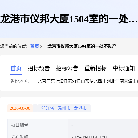
龙港市仪邦大厦1504室的一处不
您当前的位置：
首页
龙港市仪邦大厦1504室的一处不动产
动产
首页
招标预告
招标公告
重新招标
中标通知
省份地区：
北京
广东
上海
江苏
浙江
山东
湖北
四川
河北
河南
天津
山
2026-08-08
浙江省
|
温州市
|
龙港市
项目编号
发布时间
2025-08-09 04:07:06