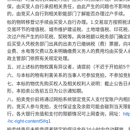
保，由买受人自行承担相关责任，由此产生的问题也不影响
的，由竞买人自行到相关职能部门了解能否办理过户手续。
标的物转移登记手续由买受人自行办理。
1.交易双方按照
交易环节的增值税、城市维护建设税、土地增值税、印花税
次过户所产生的印花税、契税等。具体税额以税务部门确定
后买受人凭税务部门出具的出卖方已缴纳税（费）票据，向
业费、水电等欠费以及未明确缴费义务人的费用均由买受人承
政主管部门依照有关规定处理。
五、对上述标的物权属有异议者，请提前（
不迟于开拍前
5
六、与本标的物有利害关系的当事人可参加竞拍，不参加竞
七、本标的物优先购买权人及相关权利人说明：截止公告日
形，本拍卖公告前五日为公示通知期。
八、拍卖竞价前将通过网拍系统锁定竞买人支付宝账户内相
的，竞买人参与竞拍，支付保证金及余款可能会碰到当天限
行，各大银行充值和支付的限额情况可上网查询，网址：
htt
-hc-right-content5#q1
拍卖结束后未能竞得者锁定的保证金在
24小时内自动释放