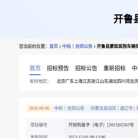
开鲁
您当前的位置：
首页
中标｜合同公告
开鲁县蒙医医院车辆
首页
招标预告
招标公告
重新招标
中
省份地区：
北京
广东
上海
江苏
浙江
山东
湖北
四川
河北
2026-08-06
中标｜合同公告
内蒙古自治区
|
通辽市
|
项目编号
开财购备字（电子）[2023]02563号
发布时间
2023-12-01 09:13:06