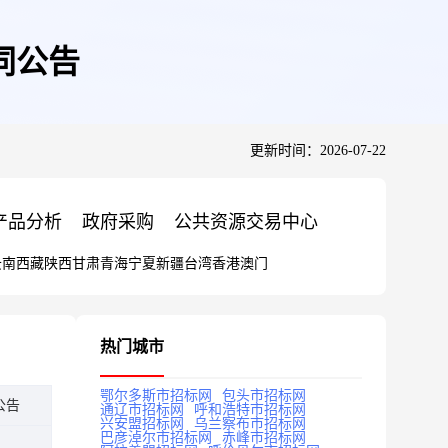
同公告
更新时间：2026-07-22
产品分析
政府采购
公共资源交易中心
云南
西藏
陕西
甘肃
青海
宁夏
新疆
台湾
香港
澳门
热门城市
鄂尔多斯市招标网
包头市招标网
公告
通辽市招标网
呼和浩特市招标网
兴安盟招标网
乌兰察布市招标网
巴彦淖尔市招标网
赤峰市招标网