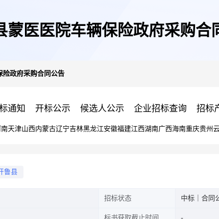
县蒙医医院车辆保险政府采购合
保险政府采购合同公告
标通知
开标公示
候选人公示
企业招标查询
招标
河南
天津
山西
内蒙古
辽宁
吉林
黑龙江
安徽
福建
江西
湖南
广西
海南
重庆
贵州
开鲁县
招标状态
中标｜合同
标书获取截止时间