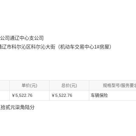
分公司通辽中心支公司
辽市科尔沁区科尔沁大街（机动车交易中心1#房屋）
单价(元)
总价(元)
规格型号/服务要
￥5,522.76
￥5,522.76
车辆保险
佰贰拾贰元柒角陆分