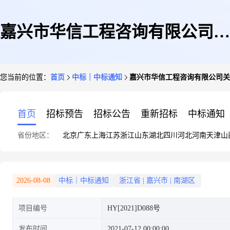
嘉兴市华信工程咨询有限公司关
您当前的位置：
首页
中标｜中标通知
嘉兴市华信工程咨询有限公司关
于海盐经济开发区环境空气监测
首页
招标预告
招标公告
重新招标
中标通知
省份地区：
北京
广东
上海
江苏
浙江
山东
湖北
四川
河北
河南
天津
山
站点建设项目的中标(成交)结果
2026-08-08
中标｜中标通知
浙江省
|
嘉兴市
|
南湖区
项目编号
HY[2021]D088号
公告
发布时间
2021-07-12 00:00:00