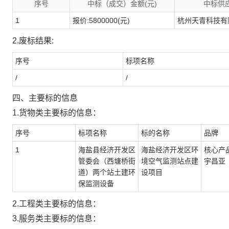
序号
中标（成交）金额(元)
中标供
1
报价:5800000(元)
杭州天青科技有
2.废标结果:
序号
标项名称
/
/
四、主要标的信息
1.货物类主要标的信息：
序号
标项名称
标的名称
品牌
1
海盐县经济开发区
海盐经济开发区环
核心产
管委会（西塘桥街
境空气监测站点建
宇昌亚
道）两个站土建环
设项目
保监测设备
2.工程类主要标的信息：
3.服务类主要标的信息：