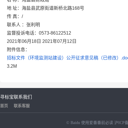
地 址：海盐县武原街道新桥北路168号
传 真：/
联系人 ：张利明
监督投诉电话：0573-86122512
2021年06月18日 2021年07月12日
附件信息：
招标文件（环境监测站建设）公开征求意见稿（已修改）.doc
3.2M
寻标宝
联系我们
首页
联系客服
© Baidu
使用爱番番前必读
沪ICP备