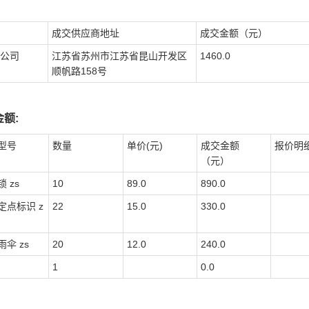
成交供应商地址
成交金额（元）
公司
江苏省苏州市江苏省昆山开发区
1460.0
顺帆路158号
额:
型号
数量
单价(元)
成交金额
报价明
（元）
 zs
10
89.0
890.0
定点标识 z
22
15.0
330.0
伞 zs
20
12.0
240.0
1
0.0