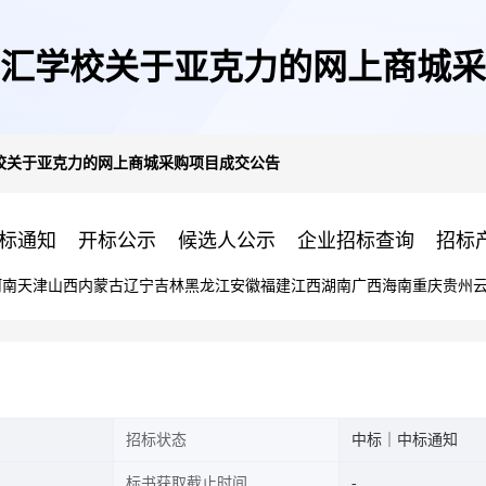
汇学校关于亚克力的网上商城采
校关于亚克力的网上商城采购项目成交公告
标通知
开标公示
候选人公示
企业招标查询
招标
河南
天津
山西
内蒙古
辽宁
吉林
黑龙江
安徽
福建
江西
湖南
广西
海南
重庆
贵州
招标状态
中标｜中标通知
标书获取截止时间