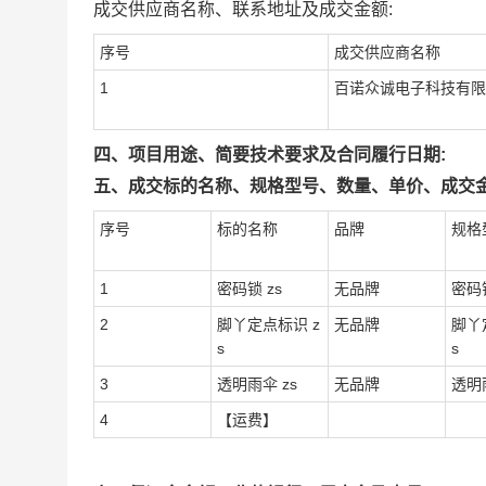
成交供应商名称、联系地址及成交金额:
序号
成交供应商名称
1
百诺众诚电子科技有限
四、项目用途、简要技术要求及合同履行日期:
五、成交标的名称、规格型号、数量、单价、成交金
序号
标的名称
品牌
规格
1
密码锁 zs
无品牌
密码锁
2
脚丫定点标识 z
无品牌
脚丫
s
s
3
透明雨伞 zs
无品牌
透明雨
4
【运费】