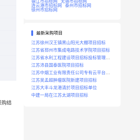
镇江市招标网
无锡市招标网
连云港市招标网
泰州市招标网
徐州市招标网
最新采购项目
江苏徐州汉王镇黑山阳光大棚项目招标
江苏省邳州市集成电路技术学院项目招标
江苏省水利工程建设项目招标投标管理办
法
江苏沛县国泰医院项目招标
江苏中烟工业有限责任公司专有云平台扩
容项目招标
江苏吴孟超肿瘤医院新建项目招标
江苏大丰斗龙港清於项目招标单位
中建一局在江苏太湖项目招标
采购结