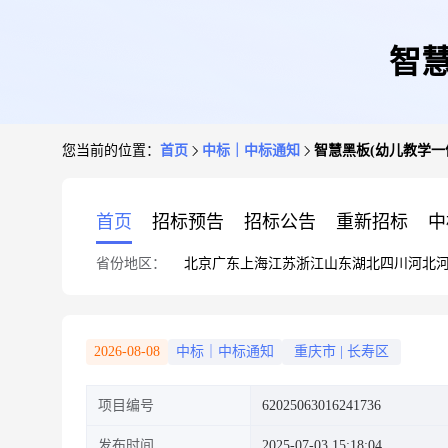
智
您当前的位置：
首页
中标｜中标通知
智慧黑板(幼儿教学一
首页
招标预告
招标公告
重新招标
中
省份地区：
北京
广东
上海
江苏
浙江
山东
湖北
四川
河北
2026-08-08
中标｜中标通知
重庆市
|
长寿区
项目编号
62025063016241736
发布时间
2025-07-03 15:18:04