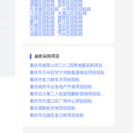
潼南区招标网
铜梁区招标网
武隆区招标网
梁平区招标网
九龙坡区招标网
沙坪坝区招标网
江北区招标网
大渡口区招标网
北碚区招标网
南岸区招标网
綦江区招标网
黔江区招标网
巴南区招标网
渝北区招标网
大足区招标网
渝中区招标网
涪陵区招标网
万州区招标网
最新采购项目
重庆市烟草公司二0二四季地膜采购项目招
标公告
重庆市万州区甘宁河新能源电站项目招标
重庆市金刀峡军方项目招标
重庆政府平台发地产开发项目招标
重庆白沙第二人民医院翻新官网项目招标
公告
重庆市大度口区广场中心项目招标
重庆潜能新天地项目招标
重庆市北碚区金刀峡项目招标