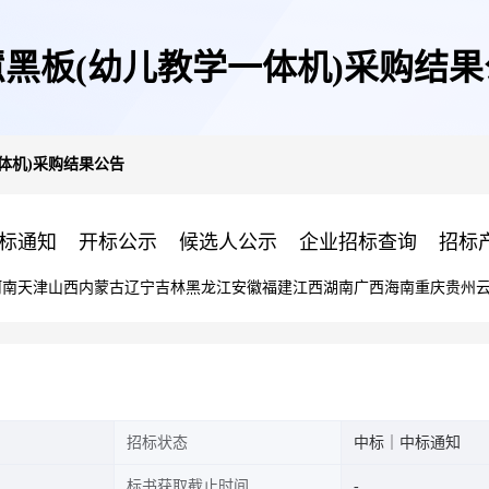
慧黑板(幼儿教学一体机)采购结果
体机)采购结果公告
标通知
开标公示
候选人公示
企业招标查询
招标
河南
天津
山西
内蒙古
辽宁
吉林
黑龙江
安徽
福建
江西
湖南
广西
海南
重庆
贵州
招标状态
中标｜中标通知
标书获取截止时间