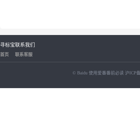
寻标宝
联系我们
首页
联系客服
© Baidu
使用爱番番前必读
沪ICP备
NEW
HOT