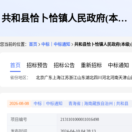
共和县恰卜恰镇人民政府(本级)
您当前的位置：
首页
中标｜中标通知
共和县恰卜恰镇人民政府(本级
关于印刷的框架协议采购项目成
首页
招标预告
招标公告
重新招标
中标通知
省份地区：
北京
广东
上海
江苏
浙江
山东
湖北
四川
河北
河南
天津
山
交公告
2026-08-08
中标｜中标通知
青海省
|
海南藏族自治州
|
共和县
项目编号
2131101000011016498
发布时间
2024-04-10 04:28:13