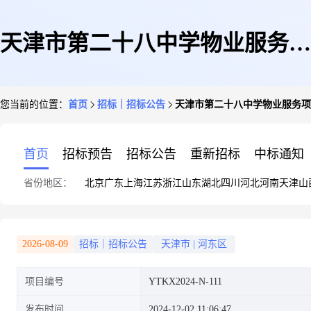
天津市第二十八中学物业服务项
您当前的位置：
首页
招标｜招标公告
天津市第二十八中学物业服务项
目竞争性磋商公告
首页
招标预告
招标公告
重新招标
中标通知
省份地区：
北京
广东
上海
江苏
浙江
山东
湖北
四川
河北
河南
天津
山
2026-08-09
招标｜招标公告
天津市
|
河东区
项目编号
YTKX2024-N-111
发布时间
2024-12-02 11:06:47