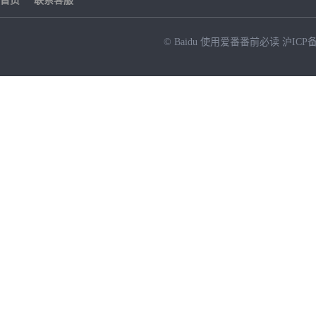
首页
联系客服
© Baidu
使用爱番番前必读
沪ICP备
NEW
HOT
暂时没有搜索结果…