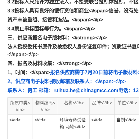
3.2投标人只允许为独立法人，不接受联合投标体投标，不接受资质
3.3投标人具有良好的银行资信和商业<\/span>信誉
，没有处于
资产未被重组、接管和冻结。<\/span><\/p>
3.4禁止串标围标等行为。<\/span><\/p>
三、供应商报名电子版材料：<\/strong><\/p>
法人授权委托书原件及被授权人身份证复印件；资质证书复
<\/span><\/p>
四、报名及材料收集：<\/strong><\/p>
1、时间：<\/span>
报名供应商需于7月20日前将电子版材料发送至
2、供应商电子材料接收邮箱及联系人：<\/span><\/p>
联系人：何工 邮箱：ruihua.he@chinagmcc.com电话：135289
所属中类<
物料编码<
名称<\/th>
品牌<\/th>
单位<\/th>
\/th>
\/th>
<\/td>
<\/td>
环境寿命试验
<\/td>
自制<\/td>
箱-两轮<\/td>