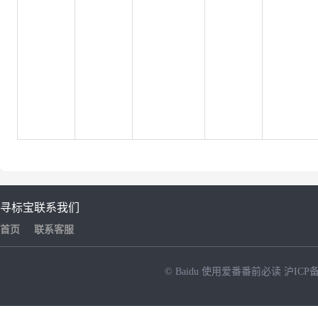
寻标宝
联系我们
首页
联系客服
© Baidu
使用爱番番前必读
沪ICP备
NEW
HOT