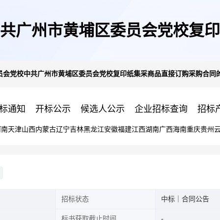
共广州市黄埔区委员会党校复印
员会党校中共广州市黄埔区委员会党校复印纸集采商品直接订购采购合同
合同公告
标通知
开标公示
候选人公示
企业招标查询
招标
河南
天津
山西
内蒙古
辽宁
吉林
黑龙江
安徽
福建
江西
湖南
广西
海南
重庆
贵州
招标状态
中标｜合同公告
标书获取截止时间