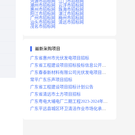
河源市招标网
江门市招标网
潮州市招标网
云浮市招标网
惠州市招标网
珠海市招标网
阳江市招标网
湛江市招标网
广州市招标网
梅州市招标网
汕头市招标网
清远市招标网
茂名市招标网
最新采购项目
广东省惠州市光伏发电项目招标
广东省工程建设项目招标投标信息公开目
录
广东春泰新材料有限公司光伏发电项目招
标
常平广东乐声项目招标
广东省工程建设项目招标计划公告
广东省清远市土方项目招标
广东粤电大埔电厂二期工程2023-2024年度
安保服务项目招标公告
广东平远县城区环卫清洁作业市场化承包
项目招标中标候选人公示