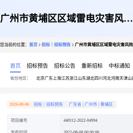
广州市黄埔区区域雷电灾害风险
您当前的位置：
首页
招标｜招标预告
广州市黄埔区区域雷电灾害风险
评估项目及区域气候可行性论证
首页
招标预告
招标公告
重新招标
中标通知
省份地区：
北京
广东
上海
江苏
浙江
山东
湖北
四川
河北
河南
天津
山
项目
2026-08-06
招标｜招标预告
广东省
|
广州市
|
黄埔区
项目编号
440112-2022-04994
发布时间
2022-08-08 00:00:00