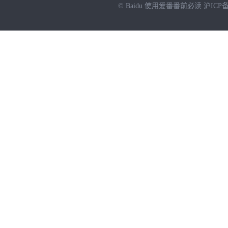
© Baidu
使用爱番番前必读
沪ICP备
NEW
HOT
暂时没有搜索结果…