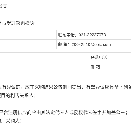
公司
负责受理采购投诉。
联系电话：021-32237073
邮 箱：20042810@ceic.com
联系电话：
邮 箱：
果有异议的，应在采购结果公告期间提出，有效异议应具备下列
项目的利害关系人；
购平台注册供应商应由其法定代表人或授权代表签字并加盖公章；
构、采购人；
。