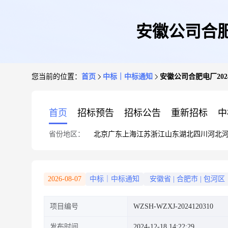
安徽公司合肥
您当前的位置：
首页
中标｜中标通知
安徽公司合肥电厂202
首页
招标预告
招标公告
重新招标
中
省份地区：
北京
广东
上海
江苏
浙江
山东
湖北
四川
河北
2026-08-07
中标｜中标通知
安徽省
|
合肥市
|
包河区
项目编号
WZSH-WZXJ-2024120310
发布时间
2024-12-18 14:22:29