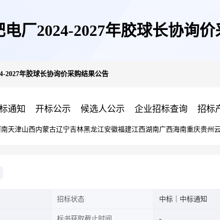
电厂2024-2027年胶球长协询
4-2027年胶球长协询价采购结果公告
标通知
开标公示
候选人公示
企业招标查询
招标
河南
天津
山西
内蒙古
辽宁
吉林
黑龙江
安徽
福建
江西
湖南
广西
海南
重庆
贵州
招标状态
中标｜中标通知
标书获取截止时间