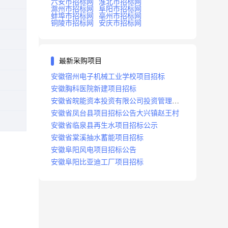
六安市招标网
淮北市招标网
滁州市招标网
阜阳市招标网
蚌埠市招标网
亳州市招标网
铜陵市招标网
安庆市招标网
最新采购项目
安徽宿州电子机械工业学校项目招标
安徽胸科医院新建项目招标
安徽省皖能资本投资有限公司投资管理系
统建设项目招标
安徽省凤台县项目招标公告大兴镇赵王村
安徽省临泉县再生水项目招标公示
安徽省棠溪抽水蓄能项目招标
安徽阜阳风电项目招标公告
安徽阜阳比亚迪工厂项目招标