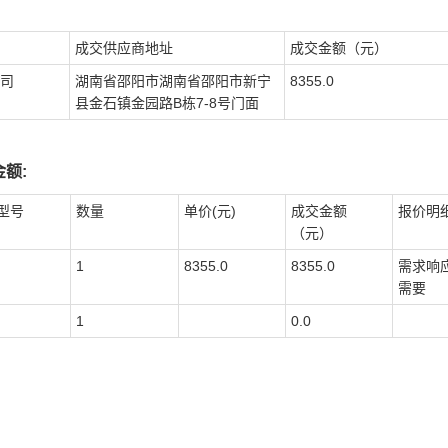
成交供应商地址
成交金额（元）
司
湖南省邵阳市湖南省邵阳市新宁
8355.0
县金石镇金园路B栋7-8号门面
额:
型号
数量
单价(元)
成交金额
报价明
（元）
1
8355.0
8355.0
需求响
需要
1
0.0