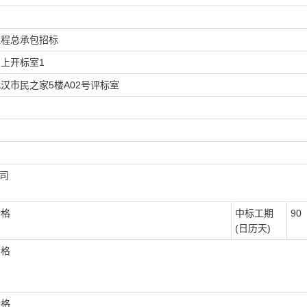
工程总承包招标
上开标室1
汉市民之家5楼A02号评标室
司
合格
中标工期
90
(日历天)
合格
合格