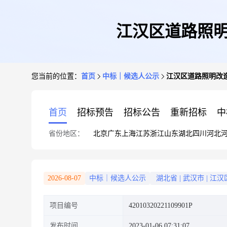
江汉区道路照明
您当前的位置：
首页
中标｜候选人公示
江汉区道路照明改
首页
招标预告
招标公告
重新招标
中
省份地区：
北京
广东
上海
江苏
浙江
山东
湖北
四川
河北
2026-08-07
中标｜候选人公示
湖北省
|
武汉市
|
江汉
项目编号
42010320221109901P
发布时间
2023-01-06 07:31:07