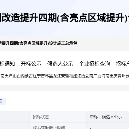
改造提升四期(含亮点区域提升
造提升四期(含亮点区域提升)设计施工总承包
标通知
开标公示
候选人公示
企业招标查询
招标
河南
天津
山西
内蒙古
辽宁
吉林
黑龙江
安徽
福建
江西
湖南
广西
海南
重庆
贵州
区
招标状态
中标｜候选人公示
标书获取截止时间