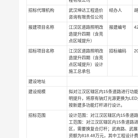
程有限公司
招标代理机构
武汉坤达工程造价
经办人
胡
咨询有限责任公司
报建项目名称
江汉区道路照明改
报建编号
4
造提升四期（含亮
点区域提升）
招标项目名称
江汉区道路照明改
招标编码
2
造提升四期（含亮
点区域提升）设计
施工总承包
建设地址
建设规模
拟对江汉区辖区内15条道路进行功
明提升，将原有钠灯光源更换为LE
按新建多功能灯杆进行设计。
招标范围
设计范围：对江汉区辖区内15条道
工范围：对江汉区辖区内15条道路
区，需要换复合灯杆；武商路、武展
资额为818.48万元，其中工程设计费2