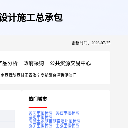
)设计施工总承包
更新时间：2026-07-25
产品分析
政府采购
公共资源交易中心
云南
西藏
陕西
甘肃
青海
宁夏
新疆
台湾
香港
澳门
热门城市
黄冈市招标网
黄石市招标网
襄阳市招标网
恩施土家族苗族自治州招标网
咸宁市招标网
十堰市招标网