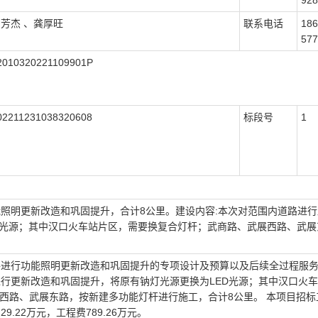
928
芳杰 、龚厚旺
联系电话
186
577
2010320221109901P
02211231038320608
标段号
1
能照明更新改造和巩固提升，合计8公里。建设内容:本次对范围内道路进
D光源；其中汉口火车站片区，需要换复合灯杆；武商路、武展西路、武展
路进行功能照明更新改造和巩固提升的专项设计及预算以及后续全过程服务
进行更新改造和巩固提升，将原有钠灯光源更换为LED光源；其中汉口火
西路、武展东路，按新建多功能灯杆进行施工，合计8公里。 本项目招标
9.22万元，工程费789.26万元。