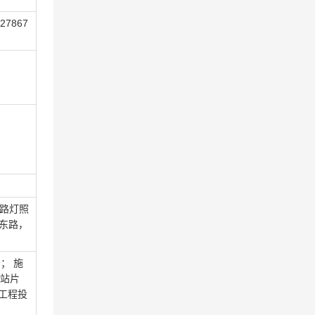
27867
行路灯照
东路，
； 施
车站片
工程投