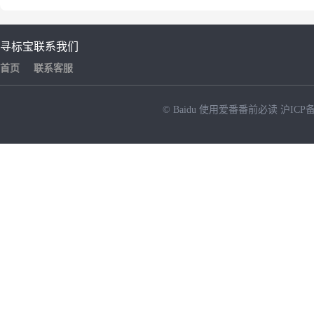
寻标宝
联系我们
首页
联系客服
© Baidu
使用爱番番前必读
沪ICP备
NEW
HOT
暂时没有搜索结果…