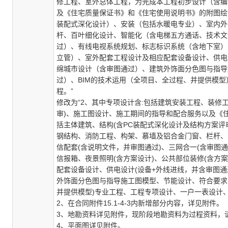
修工程、室外总体工程，为完成本工程初步设计（含编
及《住宅质量保证书》和《住宅使用说明书》的附图绘
装配式深化设计）、安装（包括水暖电专业）、室内外
杆、百叶细化设计、智能化（含电梯五方通话、技术文
过）、有线电视系统规划、标志标识系统（含地下室）
立管）、室外配套工程设计及相应配套设备设计、供电
绵城市设计（含审图通过）、建筑外饰面分色图与指导
过）、
BIM
的技术运用（全项目、全过程、并提供模型
程。
”
修改为
“
2
、其中专项设计含
:
包括建筑安装工程、装修
审
)
、施工图设计、施工期间的指导和配合服务以及《
括主体建筑、结构
(
含
PC
装配式深化设计
及结构方案评
钢结构、消防工程、构架、慕墙及铝合金门窗、栏杆、
信配套
(
含说明文件，并审图通过
)
、三网合一
(
含审图通
信报箱、夜景照明
(
含方案
设计
)
、公共部位装修
(
含方案
配套设备设计、供电设计
(
设备
+
外线进线，并含审图通
外饰面分色图与指导施工图模型、节能设计、符合要求
并提供模型
)
专业工程、工程专项设计、一户一表设计
2、
在合同附件
15.1-4-3
内新增部分内容，详见附件。
3、
地勘资料详见附件，现阶段地勘资料为过程资料，
4、
平面图详见附件。