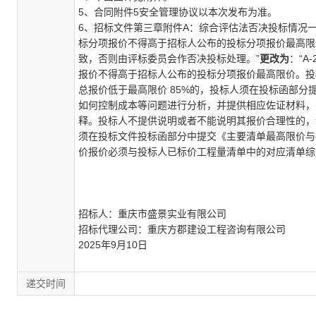
5、
合同附件
5
安全管理协议以本次发布为准。
6、
招标文件第三章附件
A
：综合评估法否决投标情况一
标分项报价不得高于招标人公布的投标分项报价最高限
致，
否则由评标委员会作否决投标处理。
”
更改为
：“
A-
报价不得高于招标人公布的投标分项报价最高限价。投
总报价低于最高限价
85%
的，投标人须在投标函部分
如何控制成本等问题进行分析，并提供相应佐证材料，
释。投标人不提供说明或者不能说明其报价合理性的，
须在投标文件投标函部分中提交《主要清单最高限价与
价报价必须与投标人已标价工程量清单中的对应清单综
招标人：重庆市盛景实业有限公司
招标代理公司：重庆方郡建设工程咨询有限公司
2025
年
9
月
10
日
递交时间