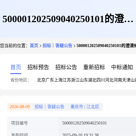
500001202509040250101的澄清
您当前的位置：
首页
招标｜答疑公告
500001202509040250101的
修改文件
首页
招标预告
招标公告
重新招标
中标通知
省份地区：
北京
广东
上海
江苏
浙江
山东
湖北
四川
河北
河南
天津
山
2026-08-09
招标｜答疑公告
重庆市
|
江北区
项目编号
500001202509040250101
发布时间
2025-09-10 19:31:38