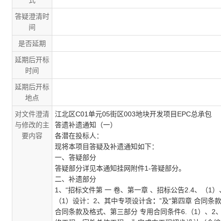
式
答疑澄清时
间
是否延期
延期后开标
时间
延期后开标
地点
对文件澄清
江北区
C01
单元
05
街区
003
地块开发项目
EPC
总承包
与修改的主
答遗补遗通知（一）
要内容
各潜在投标人：
现将本项目答疑及补遗通知如下：
一、答疑部分
答疑部分详见本通知挂网附件
1-
答疑部分。
二、补遗部分
1
、“招标文件
第 一 卷、第一章 、招标公告
2.4
、（
1
）
（
1
）设计：
2
、其中专项设计含
：
”及“第四章 合同
合同条款及格式、第三部分 专用合同条件
6.
（
1
）、
2