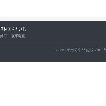
寻标宝
联系我们
首页
联系客服
© Baidu
使用爱番番前必读
沪ICP备
NEW
HOT