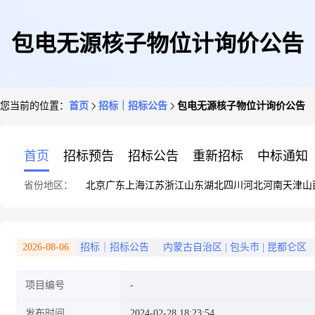
包电无源核子物位计询价公告
您当前的位置：
首页
招标｜招标公告
包电无源核子物位计询价公告
首页
招标预告
招标公告
重新招标
中标通知
省份地区：
北京
广东
上海
江苏
浙江
山东
湖北
四川
河北
河南
天津
山
2026-08-06
招标｜招标公告
内蒙古自治区
|
包头市
|
昆都仑区
项目编号
发布时间
2024-02-28 18:23:54