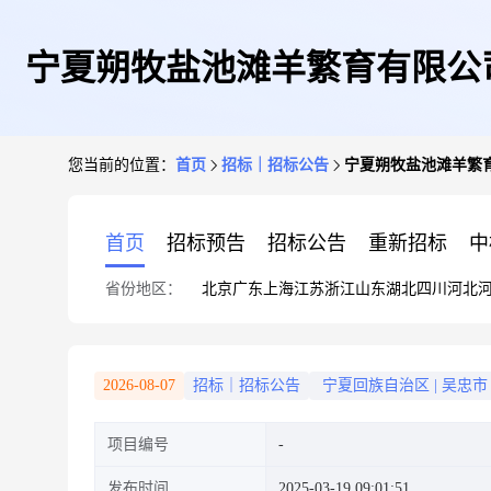
宁夏朔牧盐池滩羊繁育有限公
您当前的位置：
首页
招标｜招标公告
宁夏朔牧盐池滩羊繁
首页
招标预告
招标公告
重新招标
中
省份地区：
北京
广东
上海
江苏
浙江
山东
湖北
四川
河北
2026-08-07
招标｜招标公告
宁夏回族自治区
|
吴忠市
项目编号
发布时间
2025-03-19 09:01:51