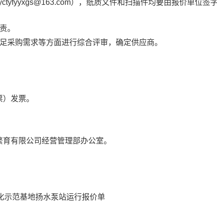
tyfyyxgs@163.com），纸质文件和扫描件均要由报价单位签
；
责。
满足采购需求等方面进行综合评审，确定供应商。
票）发票。
繁育有限公司经营管理部办公室。
体化示范基地扬水泵站运行报价单