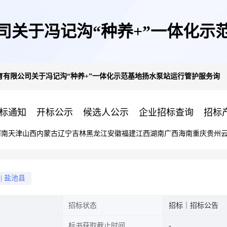
司关于冯记沟“种养+”一体化示
育有限公司关于冯记沟“种养+”一体化示范基地扬水泵站运行管护服务询
标通知
开标公示
候选人公示
企业招标查询
招标
河南
天津
山西
内蒙古
辽宁
吉林
黑龙江
安徽
福建
江西
湖南
广西
海南
重庆
贵州
|
盐池县
招标状态
招标｜招标公告
标书获取截止时间