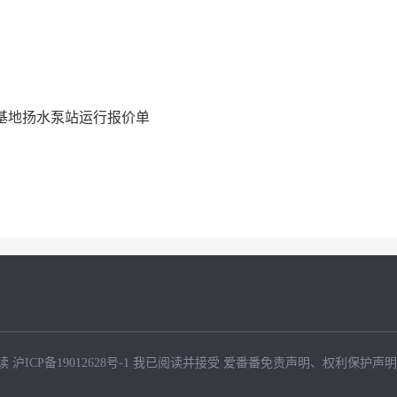
范基地扬水泵站运行报价单
读
沪ICP备19012628号-1
我已阅读并接受
爱番番免责声明
、
权利保护声明