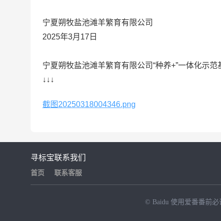
宁夏朔牧盐池滩羊繁育有限公司
2025年3月17日
宁夏朔牧盐池滩羊繁育有限公司“种养+”一体化示
↓↓↓
截图20250318004346.png
寻标宝
联系我们
首页
联系客服
© Baidu
使用爱番番前必