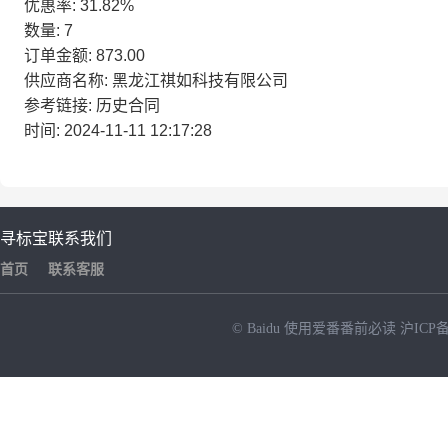
优惠率: 31.82%
数量: 7
订单金额: 873.00
供应商名称: 黑龙江祺如科技有限公司
参考链接: 历史合同
时间: 2024-11-11 12:17:28
寻标宝
联系我们
首页
联系客服
© Baidu
使用爱番番前必读
沪ICP备
NEW
HOT