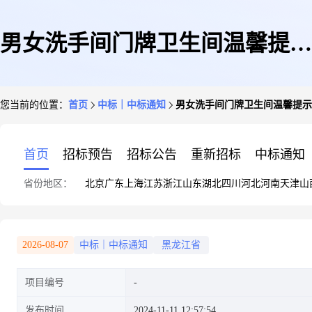
男女洗手间门牌卫生间温馨提示
您当前的位置：
首页
中标｜中标通知
男女洗手间门牌卫生间温馨提示牌免
牌免打孔24x10cm
首页
招标预告
招标公告
重新招标
中标通知
省份地区：
北京
广东
上海
江苏
浙江
山东
湖北
四川
河北
河南
天津
山
2026-08-07
中标｜中标通知
黑龙江省
项目编号
发布时间
2024-11-11 12:57:54