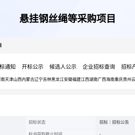
悬挂钢丝绳等采购项目
目
标通知
开标公示
候选人公示
企业招标查询
招标
河南
天津
山西
内蒙古
辽宁
吉林
黑龙江
安徽
福建
江西
湖南
广西
海南
重庆
贵州
招标状态
招标｜招标公告
标书获取截止时间