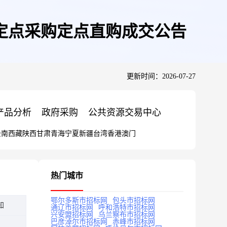
定点采购定点直购成交公告
更新时间：2026-07-27
产品分析
政府采购
公共资源交易中心
云南
西藏
陕西
甘肃
青海
宁夏
新疆
台湾
香港
澳门
热门城市
鄂尔多斯市招标网
包头市招标网
知
通辽市招标网
呼和浩特市招标网
兴安盟招标网
乌兰察布市招标网
巴彦淖尔市招标网
赤峰市招标网