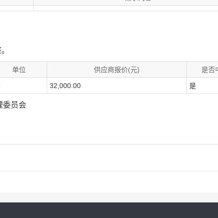
整。
单位
供应商报价(元)
是否
本
32,000.00
是
理委员会