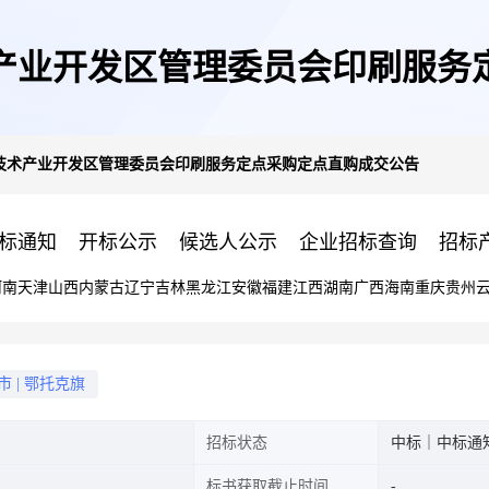
产业开发区管理委员会印刷服务
技术产业开发区管理委员会印刷服务定点采购定点直购成交公告
标通知
开标公示
候选人公示
企业招标查询
招标
河南
天津
山西
内蒙古
辽宁
吉林
黑龙江
安徽
福建
江西
湖南
广西
海南
重庆
贵州
市
|
鄂托克旗
招标状态
中标｜中标通
标书获取截止时间