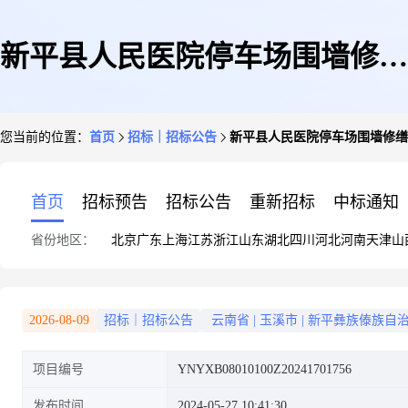
新平县人民医院停车场围墙修缮
您当前的位置：
首页
招标｜招标公告
新平县人民医院停车场围墙修缮
项目
首页
招标预告
招标公告
重新招标
中标通知
省份地区：
北京
广东
上海
江苏
浙江
山东
湖北
四川
河北
河南
天津
山
2026-08-09
招标｜招标公告
云南省
|
玉溪市
|
新平彝族傣族自
项目编号
YNYXB08010100Z20241701756
发布时间
2024-05-27 10:41:30