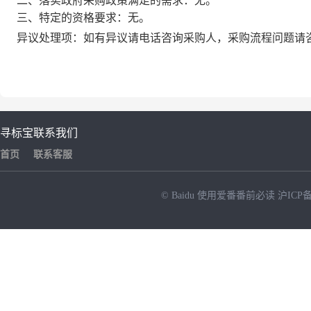
二、落实政府采购政策满足的需求：无。
三、特定的资格要求：无。
异议处理项：
如有异议请电话咨询采购人，采购流程问题请
寻标宝
联系我们
首页
联系客服
© Baidu
使用爱番番前必读
沪ICP备
NEW
HOT