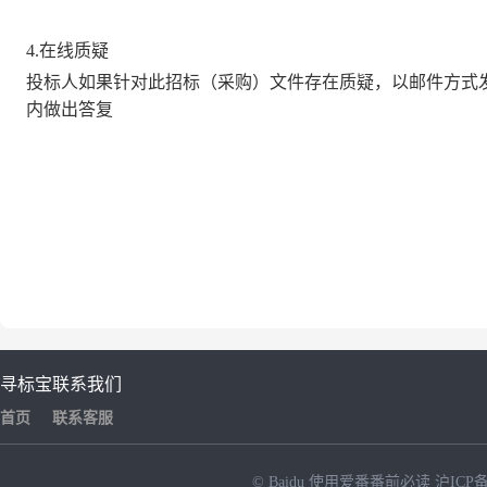
4.
在线质疑
投标人如果针对此招标（采购）文件存在质疑，以邮件方式
内做出答复
寻标宝
联系我们
首页
联系客服
© Baidu
使用爱番番前必读
沪ICP备