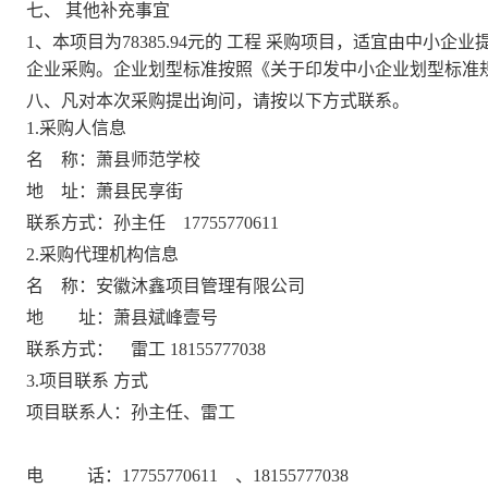
七、
其他补充事宜
1、
本项目
为
78385.94元
的
工程
采购项目
，
适宜由中小企业
企业采购。企业划型标准按照《关于印发中小企业划型标准规定
八、凡对本次采购提出询问，请按以下方式联系。
1.采购人信息
名
称：
萧县师范学校
地
址：
萧县民享街
联系方式：
孙主任
17755770611
2.采购代理机构信息
名
称：
安徽沐鑫项目管理有限公司
地 址：
萧县斌峰壹号
联系方式：
雷工
18155777038
3.项目联系
方式
项目联系人：
孙主任
、
雷工
电
话：
17755770611
、
18155777038