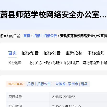
萧县师范学校网络安全办公室装
您当前的位置：
首页
招标｜招标公告
萧县师范学校网络安全办公室装
修改造项目招标公告发布
首页
招标预告
招标公告
重新招标
中标通知
省份地区：
北京
广东
上海
江苏
浙江
山东
湖北
四川
河北
河南
天津
山
2026-08-07
招标｜招标公告
安徽省
|
宿州市
|
萧县
项目编号
AHMX-2025032
发布时间
2025-10-20 13:12:55