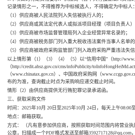
记录情形之一，不得推荐为中标候选人，不得确定为中标人
（
1）供应商被人民法院列入失信被执行人的；
（
2）供应商或其法定代表人或拟派项目经理（项目负责人
（
3）供应商被市场监督管理局列入企业经营异常名录的；
（
4）供应商被税务部门列入重大税收违法案件当事人名单
（
5）供应商被政府采购监管部门列入政府采购严重违法失
以上情形第（
1）（3）（4）（5）以“信用中国”（http://www.cre
（http://credit.ahsz.gov.cn/cms/infoPublicity/toInf
（www.chinatax.gov.cn）、中国政府采购网（www.ccgp.
布的为准，查询截止时点为采购响应递交截止时间。
情形（
2）由供应商提供无行贿犯罪记录承诺函。
三、获取采购文件
时间：
2025年10月 20日
至
2025年10月 24日
，每天上午
08:00
地点：
邮箱
获取。
方式：
（
凡有意参加供应商，按照获取时间范围内将营业执
公章，扫描成一个
PDF格式发送至邮箱
3592717128@qq.com