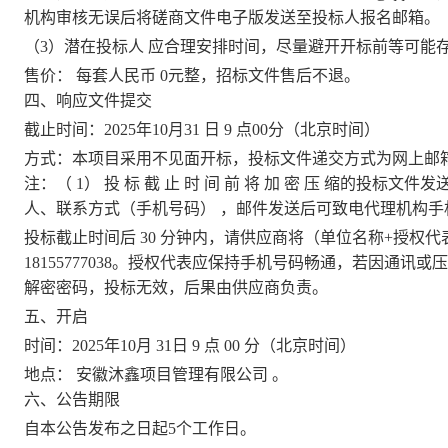
机构
审核无误后
将磋商文件电子版发送至投标人报名邮箱。
（
3）潜在投标人 应合理安排时间，尽量避开开标前等可能
售价：
每套人民币
0元整，招标文件售后不退。
四、响应文件提交
截止时间：
2025
年
10
月
31
日
9
点
00
分
（北京时间）
方式：本项目采用不见面开标，投标文件递交方式为网上邮
注：（
1）
投
标
截
止
时
间
前
将
加
密
压
缩的投标文件发
人、联系方式（手机号码）
，邮件发送后可致电代理机构手
投标截止时间后
30 分钟内，请供应商将（单位名称+授权
18155777038
。授权代表应保持手机号码畅通，若因通讯或压
解密密码，投标无效，后果由供应商负责。
五、开启
时间：
2025年10月 31日 9 点 00 分（北京时间）
地点：
安徽沐鑫项目管理有限公司
。
六、公告期限
自本公告发布之日起
5
个工作日。