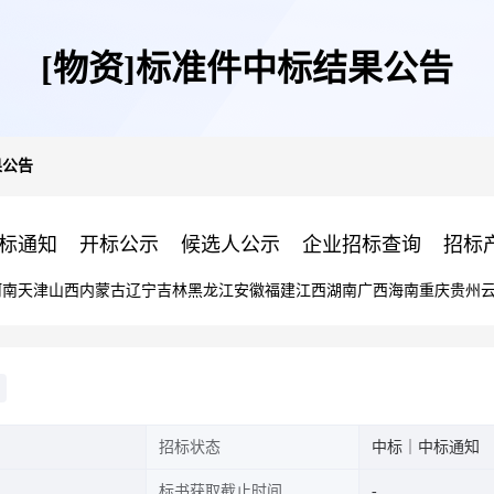
[物资]标准件中标结果公告
果公告
标通知
开标公示
候选人公示
企业招标查询
招标
河南
天津
山西
内蒙古
辽宁
吉林
黑龙江
安徽
福建
江西
湖南
广西
海南
重庆
贵州
招标状态
中标｜中标通知
标书获取截止时间