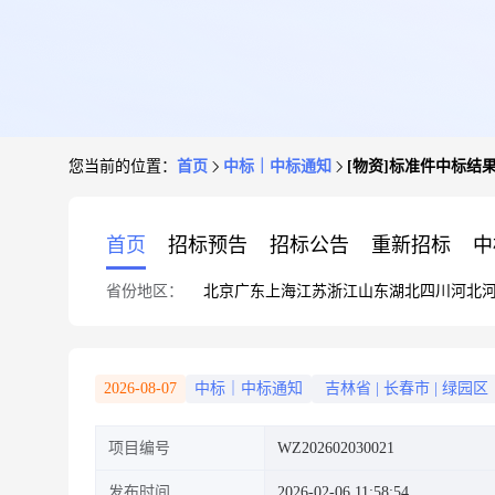
您当前的位置：
首页
中标｜中标通知
[物资]标准件中标结
首页
招标预告
招标公告
重新招标
中
省份地区：
北京
广东
上海
江苏
浙江
山东
湖北
四川
河北
2026-08-07
中标｜中标通知
吉林省
|
长春市
|
绿园区
项目编号
WZ202602030021
发布时间
2026-02-06 11:58:54