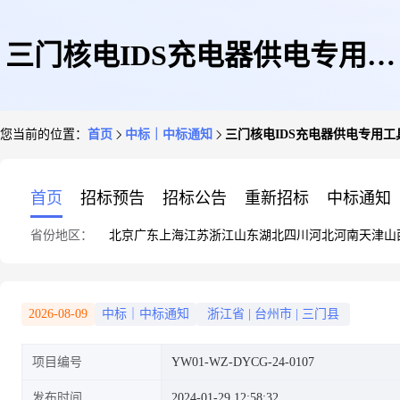
三门核电IDS充电器供电专用工
您当前的位置：
首页
中标｜中标通知
三门核电IDS充电器供电专用
具项目采购项目单一来源公示
首页
招标预告
招标公告
重新招标
中标通知
省份地区：
北京
广东
上海
江苏
浙江
山东
湖北
四川
河北
河南
天津
山
2026-08-09
中标｜中标通知
浙江省
|
台州市
|
三门县
项目编号
YW01-WZ-DYCG-24-0107
发布时间
2024-01-29 12:58:32