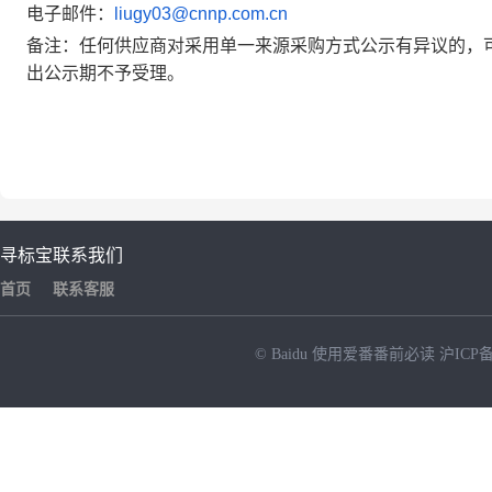
电子邮件：
liugy03@cnnp.com.cn
备注：任何供应商对采用单一来源采购方式公示有异议的，
出公示期不予受理。
寻标宝
联系我们
首页
联系客服
© Baidu
使用爱番番前必读
沪ICP备
NEW
HOT