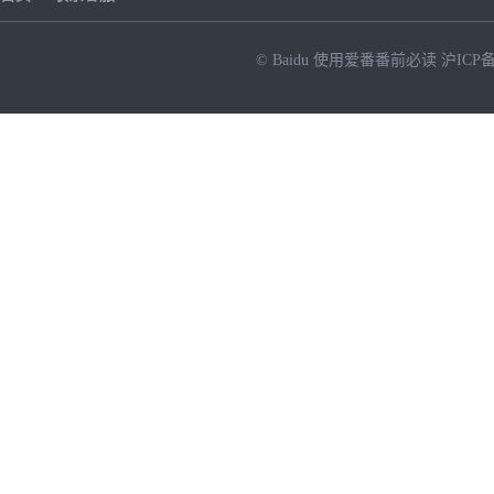
© Baidu
使用爱番番前必读
沪ICP备
NEW
HOT
暂时没有搜索结果…