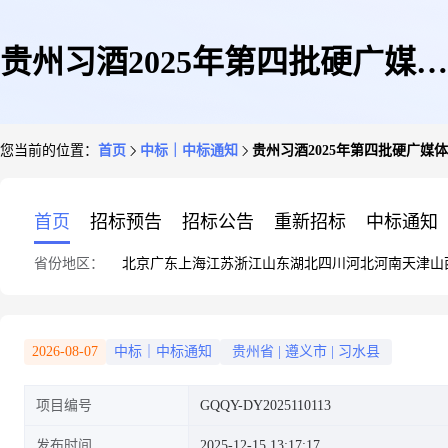
贵州习酒2025年第四批硬广媒体
您当前的位置：
首页
中标｜中标通知
贵州习酒2025年第四批硬广媒
资源采购项目(标包7)单源采购
首页
招标预告
招标公告
重新招标
中标通知
省份地区：
北京
广东
上海
江苏
浙江
山东
湖北
四川
河北
河南
天津
山
公告
2026-08-07
中标｜中标通知
贵州省
|
遵义市
|
习水县
项目编号
GQQY-DY2025110113
发布时间
2025-12-15 13:17:17