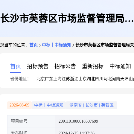
长沙市芙蓉区市场监督管理局关
您当前的位置：
首页
中标｜中标通知
长沙市芙蓉区市场监督管理局关
于音频/视频无线传输器材的网
首页
招标预告
招标公告
重新招标
中标通知
省份地区：
北京
广东
上海
江苏
浙江
山东
湖北
四川
河北
河南
天津
山
上超市采购项目成交公告
2026-08-09
中标｜中标通知
湖南省
|
长沙市
|
芙蓉区
项目编号
2091101000018507699
发布时间
2024-12-25 14:37:36