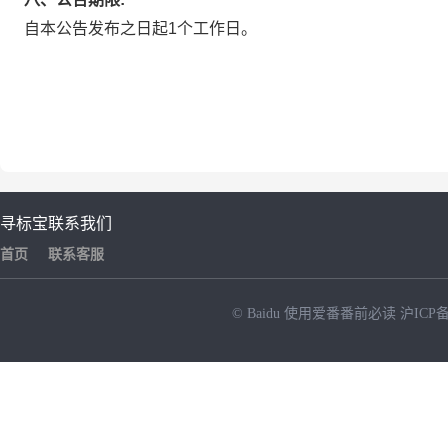
自本公告发布之日起1个工作日。
寻标宝
联系我们
首页
联系客服
© Baidu
使用爱番番前必读
沪ICP备
NEW
HOT