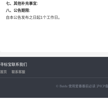
七、其他补充事宜:
八、公告期限:
自本公告发布之日起1个工作日。
寻标宝
联系我们
首页
联系客服
© Baidu
使用爱番番前必读
沪ICP备
NEW
HOT