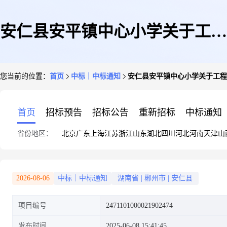
安仁县安平镇中心小学关于工程
您当前的位置：
首页
中标｜中标通知
安仁县安平镇中心小学关于工程
项目管理服务的网上超市采购项
首页
招标预告
招标公告
重新招标
中标通知
省份地区：
北京
广东
上海
江苏
浙江
山东
湖北
四川
河北
河南
天津
山
目成交公告
2026-08-06
中标｜中标通知
湖南省
|
郴州市
|
安仁县
项目编号
2471101000021902474
发布时间
2025-06-08 15:41:45